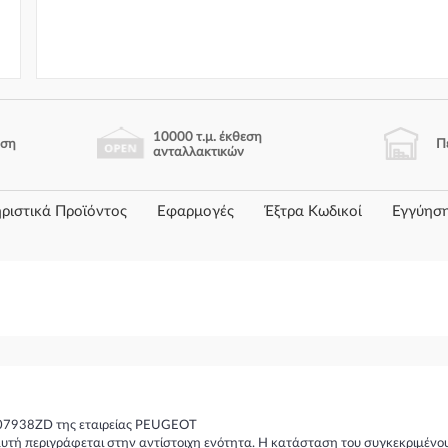
10000 τ.μ. έκθεση
ηση
Π
ανταλλακτικών
ριστικά Προϊόντος
Εφαρμογές
Έξτρα Κωδικοί
Εγγύησ
07938ZD της εταιρείας PEUGEOT
υτή περιγράφεται στην αντίστοιχη ενότητα. Η κατάσταση του συγκεκριμένου