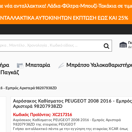
με νέα ανταλλακτικα! Λάδια-Φίλτρα-Μπουζί-Τακάκια σε τιμ
ΝΤΑΛΛΑΚΤΙΚΑ ΑΥΤΟΚΙΝΗΤΩΝ ΕΚΠΤΩΣΗ ΕΩΣ ΚΑΙ 25%
103
πρός Αριστερά 98207938ZD
Γκ
τήρα
Μπαταρία
Μπράτσο Υαλοκαθαριστήρ
 Παγκάζ
6 - Εμπρός Αριστερά 98207938ZD
Αερόσακος Καθίσματος PEUGEOT 2008 2016 - Εμπρός
Αριστερά 98207938ZD
Κωδικός Προϊόντος: XC217316
Αερόσακος Καθίσματος PEUGEOT 2008 2016 - Εμπρός Αριστερά
98207938ZD της εταιρείας PEUGEOT
Γνήσιο ανταλλακτικό πάντα με την εγγύηση της εταιρείας XCAR όπως