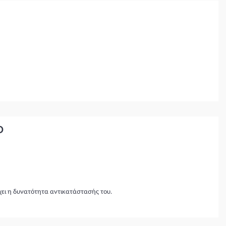
D
χει η δυνατότητα αντικατάστασής του.