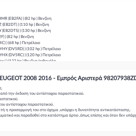
 (EB2FA) ) (82 hp ) Βενζίνη
B2DT) ) (110 hp ) Βενζίνη
B2DTS) ) (130 hp ) Βενζίνη
) (82 hp ) Βενζίνη
 ) (68 hp ) Πετρέλαιο
Y (DV5RD) ) (102 hp ) Πετρέλαιο
X (DV5RC) ) (120 hp ) Πετρέλαιο
( ) (122 hp ) Βενζίνη/αιθανόλη
V6FC) ) (116 hp ) Πετρέλαιο
Y (DV6FD) ) (100 hp ) Πετρέλαιο
 PEUGEOT 2008 2016 - Εμπρός Αριστερά 98207938Z
Z (DV6FC) ) (120 hp ) Πετρέλαιο
 (DV6FE) ) (75 hp ) Πετρέλαιο
ς.
73 hp ) Βενζίνη/αιθανόλη
η από την έκδοση του αντίστοιχου παραστατικού.
ED) ) (92 hp ) Πετρέλαιο
αστατικού.
TED) ) (114 hp ) Πετρέλαιο
του αντίστοιχου παραστατικού.
 hp ) Βενζίνη
ικτή η προσαρμογή του στο όχημα ,υπάρχει η δυνατότητα αντικατάστασης.
ωματικό και παραδοθεί στο κατάστημα άρτιο ,όπως επίσης και όταν δεν υπάρ
 (120 hp ) Βενζίνη
 (116 hp ) Βενζίνη
(116 hp ) Βενζίνη