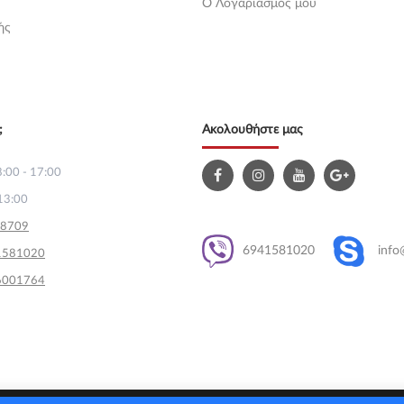
O Λογαριασμός μου
ής
;
Ακολουθήστε μας
:00 - 17:00
13:00
58709
6941581020
info
1581020
6001764