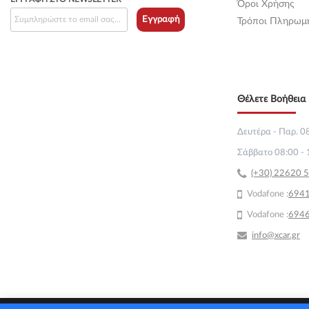
Όροι Χρήσης
Εγγραφή
Τρόποι Πληρωμ
Θέλετε Βοήθεια 
Δευτέρα - Παρ. 08
Σάββατο 08:00 - 
(+30) 22620 
Vodafone :
69
4
Vodafone :
694
info@xcar.gr