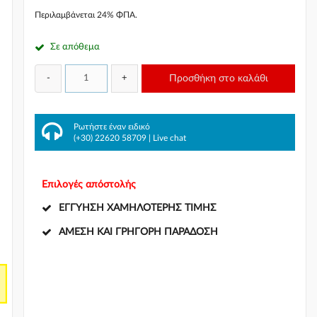
Περιλαμβάνεται 24% ΦΠΑ.
Σε απόθεμα
-
+
Προσθήκη στο καλάθι
πό
Ρωτήστε έναν ειδικό
(+30) 22620 58709
|
Live chat
Επιλογές απόστολής
ΕΓΓΎΗΣΗ ΧΑΜΗΛΌΤΕΡΗΣ ΤΙΜΉΣ
ΆΜΕΣΗ ΚΑΙ ΓΡΉΓΟΡΗ ΠΑΡΆΔΟΣΗ