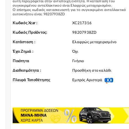
αυτή περιγράφεται στην αντίστοιχη ενότητα. Η κατάσταση του
συγκεκριμένου ανταλλακτικού είναι Ελαφρώς μεταχειρισμένο.
Ο επίσημος κωδικός κατασκευαστή για το συγκεκριμένο ανταλλακτικό
αυτοκινήτου είναι: 98207938ZD
Για την τοποθέτηση του συγκεκριμένου ανταλλακτικού παρακαλώ να
απευθύνεστε σε εξειδικευμένο συνεργείο.
Κωδικός Xcar :
XC217316
Σε περίπτωση που δεν γνωρίζεται αν το συγκεκριμένο ανταλλακτικό
ταιριάζει στο αυτοκίνητό σας μην διστάσετε να επικοινωνήσετε μαζί μας
Κωδικός Προϊόντος:
98207938ZD
και θα σας κατατοπίσουμε πλήρως καθώς διαθέτουμε πλούσια γκάμα α
Αερόσακος Καθίσματος και γενικότερα για την κατηγορία Αερόσακοι-
Κατάσταση :
Ελαφρώς μεταχειρισμένο
AirBag & Ταινίες
Έχει Ζημιά :
Όχι
Ποιότητα
Γνήσιο
Διαθεσιμότητα :
Προσθήκη στο καλάθι
Πλευρά Τοποθέτησης
Εμπρός Αριστερά