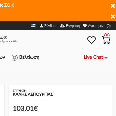
ές ΣΟΚ!
,01€
-
+
Προσθήκη στο καλάθι
Σύνδεση
Εγγραφή
Αγαπημένα (0)
0
αράζ
Δεν έχετε επιλέξει αμάξι.
Live Chat
ων
Βελτίωση
ΕΓΓΎΗΣΗ
ΚΑΛΗΣ ΛΕΙΤΟΥΡΓΙΑΣ
103,01€