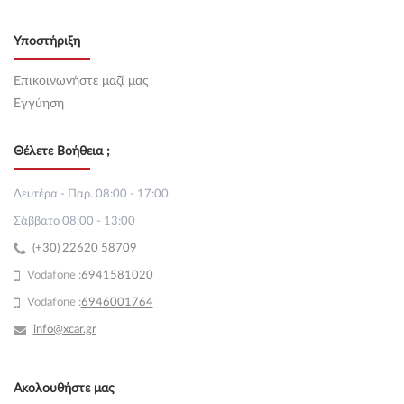
Υποστήριξη
Επικοινωνήστε μαζί μας
Εγγύηση
Θέλετε Βοήθεια ;
Δευτέρα - Παρ. 08:00 - 17:00
Σάββατο 08:00 - 13:00
(+30) 22620 58709
Vodafone :
69
41581020
Vodafone :
6946001764
info@xcar.gr
Ακολουθήστε μας