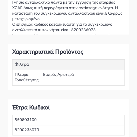
Γνήσιο ανταλλακτικό πάντα με την εγγύηση της εταιρείας
XCAR όπως αυτή περιγράφεται στην αντίστοιχη ενότητα. Η
κατάσταση του συγκεκριμένου ανταλλακτικού είναι Ελαφρώς
μεταχειρισμένο.
Ο επίσημος κωδικός κατασκευαστή για το συγκεκριμένο
ανταλλακτικό αυτοκινήτου είναι: 8200236073
Για την τοποθέτηση του συγκεκριμένου ανταλλακτικού
παρακαλώ να απευθύνεστε σε εξειδικευμένο συνεργείο.
Σε περίπτωση που δεν γνωρίζεται αν το συγκεκριμένο
Χαρακτηριστικά Προϊόντος
ανταλλακτικό ταιριάζει στο αυτοκίνητό σας μην διστάσετε να
επικοινωνήσετε μαζί μας και θα σας κατατοπίσουμε πλήρως
καθώς διαθέτουμε πλούσια γκάμα από Αερόσακος Καθίσματος
Φίλτρα
και γενικότερα για την κατηγορία Αερόσακοι-AirBag & Ταινίες
Πλευρά
Εμπρός Αριστερά
Τοποθέτησης
Έξτρα Κωδικοί
550803100
8200236073