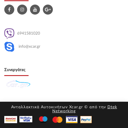
6941581020
info@xcar.gr
Συνεργάτες
Ανταλλακτικά Αυτοκινήτων Xcar.gr © από την
Dtek
Networking