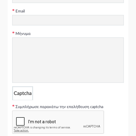
Χατζηπαύλου Ανταλλακτικά Αυτοκινήτων
www.xcar.gr
Email
Μήνυμα
Captcha
Συμπλήρωσε παρακάτω την επαλήθευση captcha