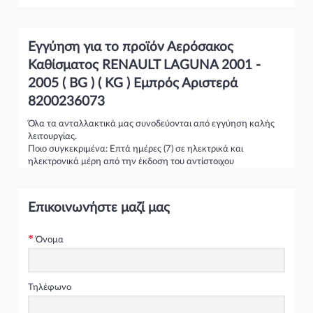
Εγγύηση για το προϊόν Αερόσακος
Καθίσματος RENAULT LAGUNA 2001 -
2005 ( BG ) ( KG ) Εμπρός Αριστερά
8200236073
Όλα τα ανταλλακτικά μας συνοδεύονται από εγγύηση καλής
λειτουργίας.
Ποιο συγκεκριμένα: Επτά ημέρες (7) σε ηλεκτρικά και
ηλεκτρονικά μέρη από την έκδοση του αντίστοιχου
παραστατικού.
Σαράντα ημέρες (40) σε κινητήρες από την έκδοση του
αντίστοιχου παραστατικού.
Επικοινωνήστε μαζί μας
Τριάντα ημέρες (30) σε σασμάν και κιβώτια ταχυτήτων από την
έκδοση του αντίστοιχου παραστατικού.
*Σε περίπτωση που το ανταλλακτικό είναι ελαττωματικό ή δεν
Όνομα
είναι εφικτή η προσαρμογή του στο όχημα ,υπάρχει η
δυνατότητα αντικατάστασης.
* Επιστροφές χρημάτων γίνονται εφόσον το ανταλλακτικό
κριθεί ελαττωματικό και παραδοθεί στο κατάστημα άρτιο
Τηλέφωνο
,όπως επίσης και όταν δεν υπάρχει η δυνατότητα
αντικατάστασής του.