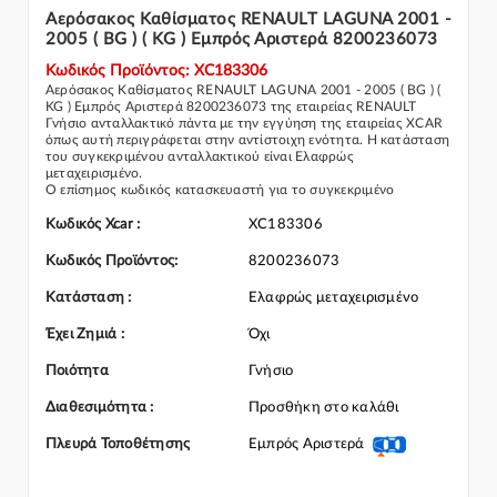
Αερόσακος Καθίσματος RENAULT LAGUNA 2001 -
2005 ( BG ) ( KG ) Εμπρός Αριστερά 8200236073
Κωδικός Προϊόντος: XC183306
Αερόσακος Καθίσματος RENAULT LAGUNA 2001 - 2005 ( BG ) (
KG ) Εμπρός Αριστερά 8200236073 της εταιρείας RENAULT
Γνήσιο ανταλλακτικό πάντα με την εγγύηση της εταιρείας XCAR
όπως αυτή περιγράφεται στην αντίστοιχη ενότητα. Η κατάσταση
του συγκεκριμένου ανταλλακτικού είναι Ελαφρώς
μεταχειρισμένο.
Ο επίσημος κωδικός κατασκευαστή για το συγκεκριμένο
ανταλλακτικό αυτοκινήτου είναι: 8200236073
Για την τοποθέτηση του συγκεκριμένου ανταλλακτικού
Κωδικός Xcar :
XC183306
παρακαλώ να απευθύνεστε σε εξειδικευμένο συνεργείο.
Σε περίπτωση που δεν γνωρίζεται αν το συγκεκριμένο
Κωδικός Προϊόντος:
8200236073
ανταλλακτικό ταιριάζει στο αυτοκίνητό σας μην διστάσετε να
επικοινωνήσετε μαζί μας και θα σας κατατοπίσουμε πλήρως
Κατάσταση :
Ελαφρώς μεταχειρισμένο
καθώς διαθέτουμε πλούσια γκάμα από Αερόσακος Καθίσματος
και γενικότερα για την κατηγορία Αερόσακοι-AirBag & Ταινίες
Έχει Ζημιά :
Όχι
Ποιότητα
Γνήσιο
Διαθεσιμότητα :
Προσθήκη στο καλάθι
Πλευρά Τοποθέτησης
Εμπρός Αριστερά