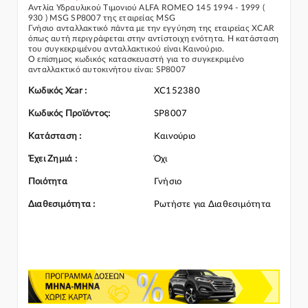
Αντλία Υδραυλικού Tιμονιού ALFA ROMEO 145 1994 - 1999 (
930 ) MSG SP8007 της εταιρείας MSG
Γνήσιο ανταλλακτικό πάντα με την εγγύηση της εταιρείας XCAR
όπως αυτή περιγράφεται στην αντίστοιχη ενότητα. Η κατάσταση
του συγκεκριμένου ανταλλακτικού είναι Καινούριο.
Ο επίσημος κωδικός κατασκευαστή για το συγκεκριμένο
ανταλλακτικό αυτοκινήτου είναι: SP8007
Για την τοποθέτηση του συγκεκριμένου ανταλλακτικού
παρακαλώ να απευθύνεστε σε εξειδικευμένο συνεργείο.
Κωδικός Xcar :
XC152380
Σε περίπτωση που δεν γνωρίζεται αν το συγκεκριμένο
ανταλλακτικό ταιριάζει στο αυτοκίνητό σας μην διστάσετε να
Κωδικός Προϊόντος:
SP8007
επικοινωνήσετε μαζί μας και θα σας κατατοπίσουμε πλήρως
καθώς διαθέτουμε πλούσια γκάμα από Αντλία Υδραυλικού
Κατάσταση :
Καινούριο
Tιμονιού και γενικότερα για την κατηγορία Σύστημα Διεύθυνσης
Έχει Ζημιά :
Όχι
Ποιότητα
Γνήσιο
Διαθεσιμότητα :
Ρωτήστε για Διαθεσιμότητα