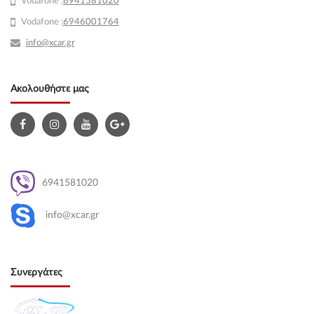
Vodafone :
69
41581020
Vodafone :
6946001764
info@xcar.gr
Ακολουθήστε μας
6941581020
info@xcar.gr
Συνεργάτες