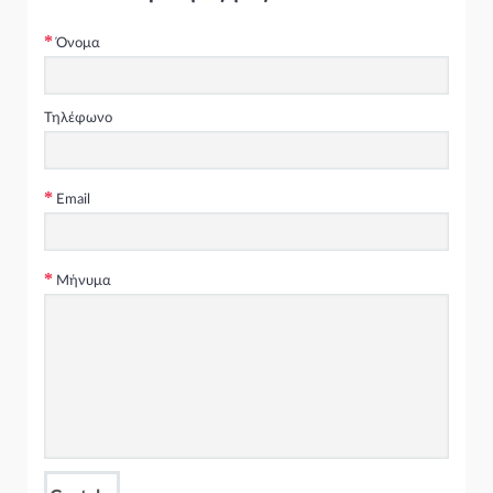
*Σε περίπτωση που το ανταλλακτικό είναι ελαττωματικό ή δεν
είναι εφικτή η προσαρμογή του στο όχημα ,υπάρχει η
Όνομα
δυνατότητα αντικατάστασης.
* Επιστροφές χρημάτων γίνονται εφόσον το ανταλλακτικό
κριθεί ελαττωματικό και παραδοθεί στο κατάστημα άρτιο
,όπως επίσης και όταν δεν υπάρχει η δυνατότητα
Τηλέφωνο
αντικατάστασής του.
Χατζηπαύλου Ανταλλακτικά Αυτοκινήτων
www.xcar.gr
Email
Μήνυμα