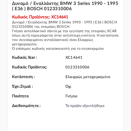
Δυναμό / Εναλλάκτης BMW 3 Series 1990 - 1995
( E36 ) BOSCH 0123310006
Κωδικός Προϊόντος: XC14641
Δυναμό / Εναλλάκτης BMW 3 Series 1990 - 1995 ( E36 ) BOSCH
0123310006 της εταιρείας BOSCH
Γνήσιο ανταλλακτικό πάντα με την εγγύηση της εταιρείας XCAR
όπως αυτή περιγράφεται στην αντίστοιχη ενότητα. Η κατάσταση
του συγκεκριμένου ανταλλακτικού είναι Ελαφρώς
μεταχειρισμένο.
Ο επίσημος κωδικός κατασκευαστή για το συγκεκριμένο
ανταλλακτικό αυτοκινήτου είναι: 0123310006
Για την τοποθέτηση του συγκεκριμένου ανταλλακτικού
Κωδικός Xcar :
XC14641
παρακαλώ να απευθύνεστε σε εξειδικευμένο συνεργείο.
Σε περίπτωση που δεν γνωρίζεται αν το συγκεκριμένο
Κωδικός Προϊόντος:
0123310006
ανταλλακτικό ταιριάζει στο αυτοκίνητό σας μην διστάσετε να
επικοινωνήσετε μαζί μας και θα σας κατατοπίσουμε πλήρως
Κατάσταση :
Ελαφρώς μεταχειρισμένο
καθώς διαθέτουμε πλούσια γκάμα από Δυναμό/Εναλλάκτης και
γενικότερα για την κατηγορία Δυναμό / εξαρτήματα
Έχει Ζημιά :
Όχι
Ποιότητα
Γνήσιο
Διαθεσιμότητα :
Το προϊόν εξαντλήθηκε