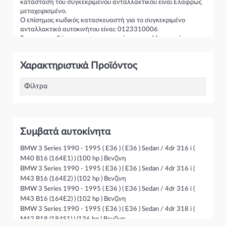
κατάσταση του συγκεκριμένου ανταλλακτικού είναι Ελαφρώς
μεταχειρισμένο.
Ο επίσημος κωδικός κατασκευαστή για το συγκεκριμένο
ανταλλακτικό αυτοκινήτου είναι: 0123310006
Για την τοποθέτηση του συγκεκριμένου ανταλλακτικού
παρακαλώ να απευθύνεστε σε εξειδικευμένο συνεργείο.
Σε περίπτωση που δεν γνωρίζεται αν το συγκεκριμένο
Χαρακτηριστικά Προϊόντος
ανταλλακτικό ταιριάζει στο αυτοκίνητό σας μην διστάσετε να
επικοινωνήσετε μαζί μας και θα σας κατατοπίσουμε πλήρως
καθώς διαθέτουμε πλούσια γκάμα από Δυναμό/Εναλλάκτης
Φίλτρα
και γενικότερα για την κατηγορία Δυναμό / εξαρτήματα
Συμβατά αυτοκίνητα
BMW 3 Series 1990 - 1995 ( E36 ) ( E36 ) Sedan / 4dr 316 i (
M40 B16 (164E1) ) (100 hp ) Βενζίνη
BMW 3 Series 1990 - 1995 ( E36 ) ( E36 ) Sedan / 4dr 316 i (
M43 B16 (164E2) ) (102 hp ) Βενζίνη
BMW 3 Series 1990 - 1995 ( E36 ) ( E36 ) Sedan / 4dr 316 i (
M43 B16 (164E2) ) (102 hp ) Βενζίνη
BMW 3 Series 1990 - 1995 ( E36 ) ( E36 ) Sedan / 4dr 318 i (
M42 B18 (184S1) ) (136 hp ) Βενζίνη