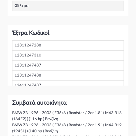
καθώς διαθέτουμε πλούσια γκάμα από Δυναμό/Εναλλάκτης
Φίλτρα
και γενικότερα για την κατηγορία Δυναμό / εξαρτήματα
Έξτρα Κωδικοί
12311247288
12311247310
12311247487
12311247488
12411247487
1247288
Συμβατά αυτοκίνητα
1247487
BMW Z3 1996 - 2003 ( E36/8 ) Roadster / 2dr 1.8 i ( M43 B18
CAL15221AS
(184E2) ) (116 hp ) Βενζίνη
BMW Z3 1996 - 2003 ( E36/8 ) Roadster / 2dr 1.9 i ( M44 B19
(194S1) ) (140 hp ) Βενζίνη