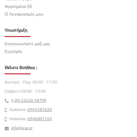
Αγαπημένα (0)
O Λογαριασμός μου
Υποστήριξη
Επικοινωνήστε μαζί μας
Εγγύηση
Θέλετε Βοήθεια ;
Δευτέρα - Παρ. 08:00 - 17:00
Σάββατο 08:00 - 13:00
(+30) 22620 58709
Vodafone :
69
41581020
Vodafone :
6946001764
info@xcar.gr