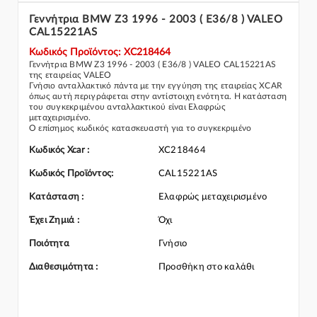
Γεννήτρια BMW Z3 1996 - 2003 ( E36/8 ) VALEO
CAL15221AS
Κωδικός Προϊόντος: XC218464
Γεννήτρια BMW Z3 1996 - 2003 ( E36/8 ) VALEO CAL15221AS
της εταιρείας VALEO
Γνήσιο ανταλλακτικό πάντα με την εγγύηση της εταιρείας XCAR
όπως αυτή περιγράφεται στην αντίστοιχη ενότητα. Η κατάσταση
του συγκεκριμένου ανταλλακτικού είναι Ελαφρώς
μεταχειρισμένο.
Ο επίσημος κωδικός κατασκευαστή για το συγκεκριμένο
ανταλλακτικό αυτοκινήτου είναι: CAL15221AS
Για την τοποθέτηση του συγκεκριμένου ανταλλακτικού
Κωδικός Xcar :
XC218464
παρακαλώ να απευθύνεστε σε εξειδικευμένο συνεργείο.
Σε περίπτωση που δεν γνωρίζεται αν το συγκεκριμένο
Κωδικός Προϊόντος:
CAL15221AS
ανταλλακτικό ταιριάζει στο αυτοκίνητό σας μην διστάσετε να
επικοινωνήσετε μαζί μας και θα σας κατατοπίσουμε πλήρως
Κατάσταση :
Ελαφρώς μεταχειρισμένο
καθώς διαθέτουμε πλούσια γκάμα από Δυναμό/Εναλλάκτης και
γενικότερα για την κατηγορία Δυναμό / εξαρτήματα
Έχει Ζημιά :
Όχι
Ποιότητα
Γνήσιο
Διαθεσιμότητα :
Προσθήκη στο καλάθι