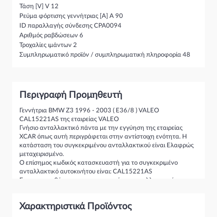
Τάση [V] V 12
Ρεύμα φόρτισης γεννήτριας [A] Α 90
ID παραλλαγής σύνδεσης CPA0094
Αριθμός ραβδώσεων 6
Τροχαλίες ιμάντων 2
Συμπληρωματικό προϊόν / συμπληρωματική πληροφορία 48
Περιγραφή Προμηθευτή
Γεννήτρια BMW Z3 1996 - 2003 ( E36/8 ) VALEO
CAL15221AS της εταιρείας VALEO
Γνήσιο ανταλλακτικό πάντα με την εγγύηση της εταιρείας
XCAR όπως αυτή περιγράφεται στην αντίστοιχη ενότητα. Η
κατάσταση του συγκεκριμένου ανταλλακτικού είναι Ελαφρώς
μεταχειρισμένο.
Ο επίσημος κωδικός κατασκευαστή για το συγκεκριμένο
ανταλλακτικό αυτοκινήτου είναι: CAL15221AS
Για την τοποθέτηση του συγκεκριμένου ανταλλακτικού
παρακαλώ να απευθύνεστε σε εξειδικευμένο συνεργείο.
Σε περίπτωση που δεν γνωρίζεται αν το συγκεκριμένο
Χαρακτηριστικά Προϊόντος
ανταλλακτικό ταιριάζει στο αυτοκίνητό σας μην διστάσετε να
επικοινωνήσετε μαζί μας και θα σας κατατοπίσουμε πλήρως