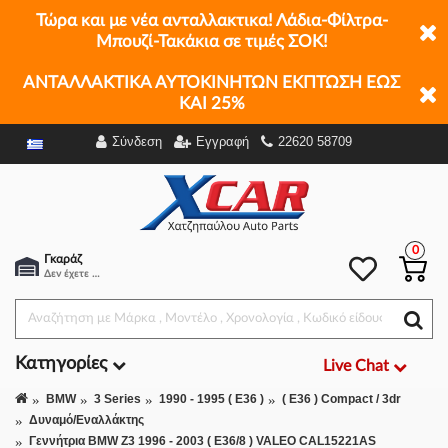
Τώρα και με νέα ανταλλακτικα! Λάδια-Φίλτρα-
51,50€
-
+
Μπουζί-Τακάκια σε τιμές ΣΟΚ!
ΑΝΤΑΛΛΑΚΤΙΚΑ ΑΥΤΟΚΙΝΗΤΩΝ ΕΚΠΤΩΣΗ ΕΩΣ
ΚΑΙ 25%
Σύνδεση
Εγγραφή
22620 58709
0
Γκαράζ
Δεν έχετε επιλέξει αμάξι.
Κατηγορίες
Live Chat
BMW
3 Series
1990 - 1995 ( E36 )
( E36 ) Compact / 3dr
Δυναμό/Εναλλάκτης
Γεννήτρια BMW Z3 1996 - 2003 ( E36/8 ) VALEO CAL15221AS