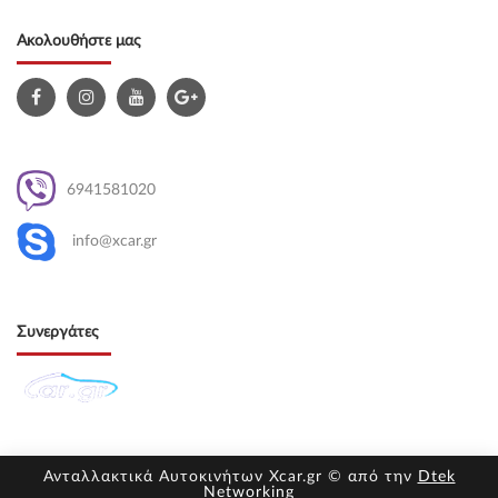
Ακολουθήστε μας
6941581020
info@xcar.gr
Συνεργάτες
Ανταλλακτικά Αυτοκινήτων Xcar.gr © από την
Dtek
Networking