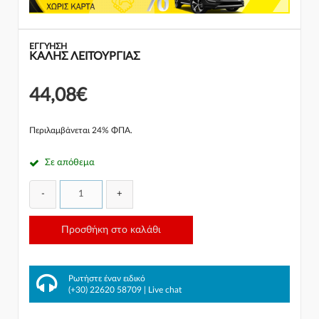
ΕΓΓΎΗΣΗ
ΚΑΛΗΣ ΛΕΙΤΟΥΡΓΙΑΣ
44,08€
Περιλαμβάνεται 24% ΦΠΑ.
Σε απόθεμα
-
+
Προσθήκη στο καλάθι
Ρωτήστε έναν ειδικό
(+30) 22620 58709
|
Live chat