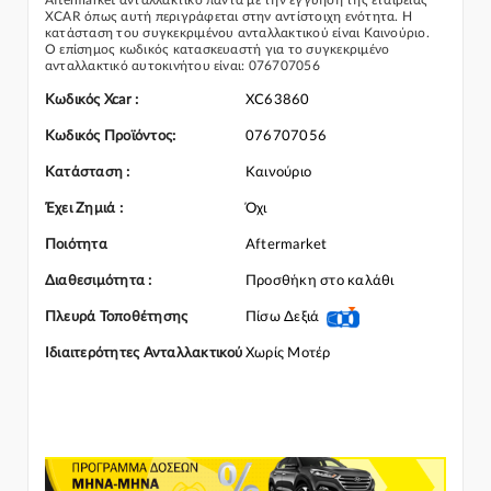
Aftermarket ανταλλακτικό πάντα με την εγγύηση της εταιρείας
XCAR όπως αυτή περιγράφεται στην αντίστοιχη ενότητα. Η
κατάσταση του συγκεκριμένου ανταλλακτικού είναι Καινούριο.
Ο επίσημος κωδικός κατασκευαστή για το συγκεκριμένο
ανταλλακτικό αυτοκινήτου είναι: 076707056
Για την τοποθέτηση του συγκεκριμένου ανταλλακτικού
παρακαλώ να απευθύνεστε σε εξειδικευμένο συνεργείο.
Κωδικός Xcar :
XC63860
Σε περίπτωση που δεν γνωρίζεται αν το συγκεκριμένο
ανταλλακτικό ταιριάζει στο αυτοκίνητό σας μην διστάσετε να
Κωδικός Προϊόντος:
076707056
επικοινωνήσετε μαζί μας και θα σας κατατοπίσουμε πλήρως
καθώς διαθέτουμε πλούσια γκάμα από Γρύλος Παραθύρου
Κατάσταση :
Καινούριο
Ηλεκτρικός και γενικότερα για την κατηγορία Γρύλοι-Διακόπτες
& Αμορτισέρ Ανύψωσης
Έχει Ζημιά :
Όχι
Ποιότητα
Aftermarket
Διαθεσιμότητα :
Προσθήκη στο καλάθι
Πλευρά Τοποθέτησης
Πίσω Δεξιά
Ιδιαιτερότητες Ανταλλακτικού
Χωρίς Μοτέρ