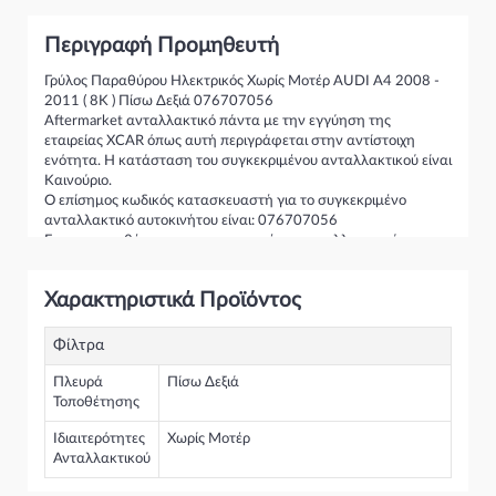
Περιγραφή Προμηθευτή
Γρύλος Παραθύρου Ηλεκτρικός Χωρίς Μοτέρ AUDI A4 2008 -
2011 ( 8K ) Πίσω Δεξιά 076707056
Aftermarket ανταλλακτικό πάντα με την εγγύηση της
εταιρείας XCAR όπως αυτή περιγράφεται στην αντίστοιχη
ενότητα. Η κατάσταση του συγκεκριμένου ανταλλακτικού είναι
Καινούριο.
Ο επίσημος κωδικός κατασκευαστή για το συγκεκριμένο
ανταλλακτικό αυτοκινήτου είναι: 076707056
Για την τοποθέτηση του συγκεκριμένου ανταλλακτικού
παρακαλώ να απευθύνεστε σε εξειδικευμένο συνεργείο.
Σε περίπτωση που δεν γνωρίζεται αν το συγκεκριμένο
Χαρακτηριστικά Προϊόντος
ανταλλακτικό ταιριάζει στο αυτοκίνητό σας μην διστάσετε να
επικοινωνήσετε μαζί μας και θα σας κατατοπίσουμε πλήρως
καθώς διαθέτουμε πλούσια γκάμα από Γρύλος Παραθύρου
Φίλτρα
Ηλεκτρικός και γενικότερα για την κατηγορία Γρύλοι-Διακόπτες
& Αμορτισέρ Ανύψωσης
Πλευρά
Πίσω Δεξιά
Τοποθέτησης
Ιδιαιτερότητες
Χωρίς Μοτέρ
Ανταλλακτικού