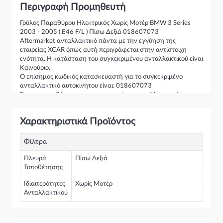
Περιγραφή Προμηθευτή
Γρύλος Παραθύρου Ηλεκτρικός Χωρίς Μοτέρ BMW 3 Series
2003 - 2005 ( E46 F/L ) Πίσω Δεξιά 018607073
Aftermarket ανταλλακτικό πάντα με την εγγύηση της
εταιρείας XCAR όπως αυτή περιγράφεται στην αντίστοιχη
ενότητα. Η κατάσταση του συγκεκριμένου ανταλλακτικού είναι
Καινούριο.
Ο επίσημος κωδικός κατασκευαστή για το συγκεκριμένο
ανταλλακτικό αυτοκινήτου είναι: 018607073
Για την τοποθέτηση του συγκεκριμένου ανταλλακτικού
παρακαλώ να απευθύνεστε σε εξειδικευμένο συνεργείο.
Σε περίπτωση που δεν γνωρίζεται αν το συγκεκριμένο
Χαρακτηριστικά Προϊόντος
ανταλλακτικό ταιριάζει στο αυτοκίνητό σας μην διστάσετε να
επικοινωνήσετε μαζί μας και θα σας κατατοπίσουμε πλήρως
καθώς διαθέτουμε πλούσια γκάμα από Γρύλος Παραθύρου
Φίλτρα
Ηλεκτρικός και γενικότερα για την κατηγορία Γρύλοι-Διακόπτες
& Αμορτισέρ Ανύψωσης
Πλευρά
Πίσω Δεξιά
Τοποθέτησης
Ιδιαιτερότητες
Χωρίς Μοτέρ
Ανταλλακτικού