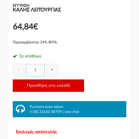
ΕΓΓΎΗΣΗ
ΚΑΛΗΣ ΛΕΙΤΟΥΡΓΙΑΣ
64,84€
Περιλαμβάνεται 24% ΦΠΑ.
Σε απόθεμα
-
+
Προσθήκη στο καλάθι
Ρωτήστε έναν ειδικό
(+30) 22620 58709
|
Live chat
Επιλογές απόστολής