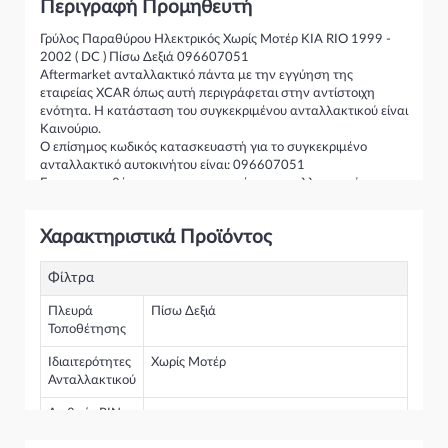
Περιγραφή Προμηθευτή
Γρύλος Παραθύρου Ηλεκτρικός Χωρίς Μοτέρ KIA RIO 1999 -
2002 ( DC ) Πίσω Δεξιά 096607051
Aftermarket ανταλλακτικό πάντα με την εγγύηση της
εταιρείας XCAR όπως αυτή περιγράφεται στην αντίστοιχη
ενότητα. Η κατάσταση του συγκεκριμένου ανταλλακτικού είναι
Καινούριο.
Ο επίσημος κωδικός κατασκευαστή για το συγκεκριμένο
ανταλλακτικό αυτοκινήτου είναι: 096607051
Για την τοποθέτηση του συγκεκριμένου ανταλλακτικού
παρακαλώ να απευθύνεστε σε εξειδικευμένο συνεργείο.
Σε περίπτωση που δεν γνωρίζεται αν το συγκεκριμένο
Χαρακτηριστικά Προϊόντος
ανταλλακτικό ταιριάζει στο αυτοκίνητό σας μην διστάσετε να
επικοινωνήσετε μαζί μας και θα σας κατατοπίσουμε πλήρως
καθώς διαθέτουμε πλούσια γκάμα από Γρύλος Παραθύρου
Φίλτρα
Ηλεκτρικός και γενικότερα για την κατηγορία Γρύλοι-Διακόπτες
& Αμορτισέρ Ανύψωσης
Πλευρά
Πίσω Δεξιά
Τοποθέτησης
Ιδιαιτερότητες
Χωρίς Μοτέρ
Ανταλλακτικού
Αριθμός PIN