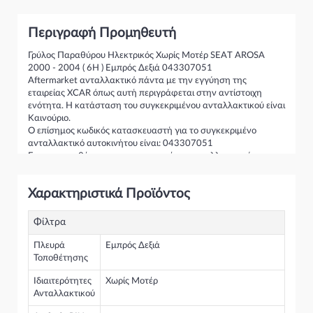
Περιγραφή Προμηθευτή
Γρύλος Παραθύρου Ηλεκτρικός Χωρίς Μοτέρ SEAT AROSA
2000 - 2004 ( 6H ) Εμπρός Δεξιά 043307051
Aftermarket ανταλλακτικό πάντα με την εγγύηση της
εταιρείας XCAR όπως αυτή περιγράφεται στην αντίστοιχη
ενότητα. Η κατάσταση του συγκεκριμένου ανταλλακτικού είναι
Καινούριο.
Ο επίσημος κωδικός κατασκευαστή για το συγκεκριμένο
ανταλλακτικό αυτοκινήτου είναι: 043307051
Για την τοποθέτηση του συγκεκριμένου ανταλλακτικού
παρακαλώ να απευθύνεστε σε εξειδικευμένο συνεργείο.
Σε περίπτωση που δεν γνωρίζεται αν το συγκεκριμένο
Χαρακτηριστικά Προϊόντος
ανταλλακτικό ταιριάζει στο αυτοκίνητό σας μην διστάσετε να
επικοινωνήσετε μαζί μας και θα σας κατατοπίσουμε πλήρως
καθώς διαθέτουμε πλούσια γκάμα από Γρύλος Παραθύρου
Φίλτρα
Ηλεκτρικός και γενικότερα για την κατηγορία Γρύλοι-Διακόπτες
& Αμορτισέρ Ανύψωσης
Πλευρά
Εμπρός Δεξιά
Τοποθέτησης
Ιδιαιτερότητες
Χωρίς Μοτέρ
Ανταλλακτικού