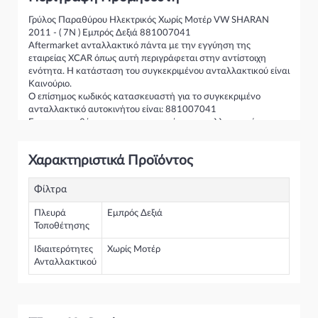
Γρύλος Παραθύρου Ηλεκτρικός Χωρίς Μοτέρ VW SHARAN
2011 - ( 7N ) Εμπρός Δεξιά 881007041
Aftermarket ανταλλακτικό πάντα με την εγγύηση της
εταιρείας XCAR όπως αυτή περιγράφεται στην αντίστοιχη
ενότητα. Η κατάσταση του συγκεκριμένου ανταλλακτικού είναι
Καινούριο.
Ο επίσημος κωδικός κατασκευαστή για το συγκεκριμένο
ανταλλακτικό αυτοκινήτου είναι: 881007041
Για την τοποθέτηση του συγκεκριμένου ανταλλακτικού
παρακαλώ να απευθύνεστε σε εξειδικευμένο συνεργείο.
Σε περίπτωση που δεν γνωρίζεται αν το συγκεκριμένο
Χαρακτηριστικά Προϊόντος
ανταλλακτικό ταιριάζει στο αυτοκίνητό σας μην διστάσετε να
επικοινωνήσετε μαζί μας και θα σας κατατοπίσουμε πλήρως
καθώς διαθέτουμε πλούσια γκάμα από Γρύλος Παραθύρου
Φίλτρα
Ηλεκτρικός και γενικότερα για την κατηγορία Γρύλοι-Διακόπτες
& Αμορτισέρ Ανύψωσης
Πλευρά
Εμπρός Δεξιά
Τοποθέτησης
Ιδιαιτερότητες
Χωρίς Μοτέρ
Ανταλλακτικού