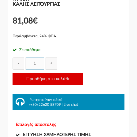
ΚΑΛΗΣ ΛΕΙΤΟΥΡΓΙΑΣ
81,08€
Περιλαμβάνεται 24% ΦΠΑ.
Σε απόθεμα
-
+
Προσθήκη στο καλάθι
Ρωτήστε έναν ειδικό
(+30) 22620 58709
|
Live chat
Επιλογές απόστολής
ΕΓΓΎΗΣΗ ΧΑΜΗΛΌΤΕΡΗΣ ΤΙΜΉΣ