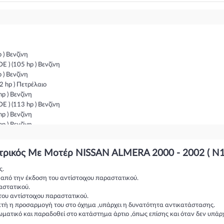
 ) Βενζίνη
) (105 hp ) Βενζίνη
 ) Βενζίνη
2 hp ) Πετρέλαιο
p ) Βενζίνη
) (113 hp ) Βενζίνη
p ) Βενζίνη
p ) Βενζίνη
p ) Βενζίνη
p ) Βενζίνη
κτρικός Με Μοτέρ NISSAN ALMERA 2000 - 2002 ( N1
p ) Βενζίνη
 ) Βενζίνη
ς.
112 hp ) Πετρέλαιο
η από την έκδοση του αντίστοιχου παραστατικού.
(136 hp ) Πετρέλαιο
αστατικού.
10 hp ) Πετρέλαιο
του αντίστοιχου παραστατικού.
 ) Βενζίνη
ικτή η προσαρμογή του στο όχημα ,υπάρχει η δυνατότητα αντικατάστασης.
ωματικό και παραδοθεί στο κατάστημα άρτιο ,όπως επίσης και όταν δεν υπάρ
) (105 hp ) Βενζίνη