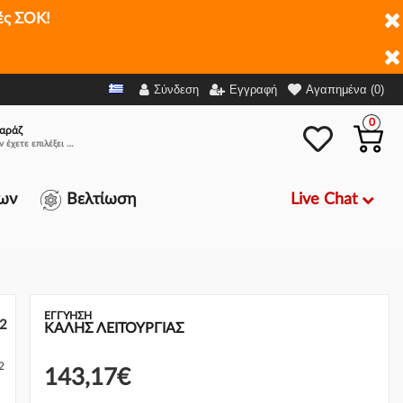
ές ΣΟΚ!
Ρωτήστε για
143,17€
-
+
Διαθεσιμότητα
Σύνδεση
Εγγραφή
Αγαπημένα (0)
0
αράζ
Δεν έχετε επιλέξει αμάξι.
Live Chat
ων
Βελτίωση
ΕΓΓΎΗΣΗ
52
ΚΑΛΗΣ ΛΕΙΤΟΥΡΓΙΑΣ
2
143,17€