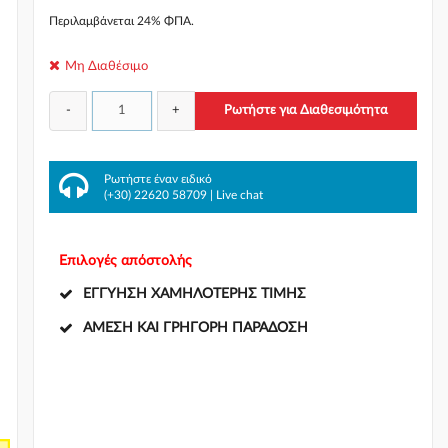
Περιλαμβάνεται 24% ΦΠΑ.
Μη Διαθέσιμο
-
+
Ρωτήστε για Διαθεσιμότητα
πό
ι-
Ρωτήστε έναν ειδικό
(+30) 22620 58709
|
Live chat
Επιλογές απόστολής
ΕΓΓΎΗΣΗ ΧΑΜΗΛΌΤΕΡΗΣ ΤΙΜΉΣ
ΆΜΕΣΗ ΚΑΙ ΓΡΉΓΟΡΗ ΠΑΡΆΔΟΣΗ