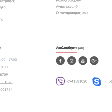
Καλάθι Αγορών
ιστροφές
Αγαπημένα (0)
ήτου
O Λογαριασμός μου
ής
;
Ακολουθήστε μας
:00 - 17:00
13:00
58709
6941581020
info
1581020
6001764