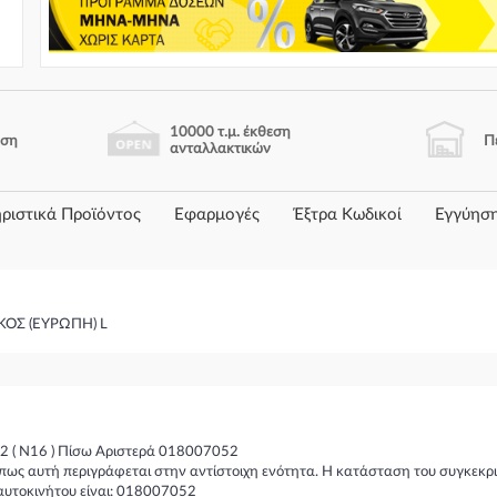
10000 τ.μ. έκθεση
ηση
Π
ανταλλακτικών
ριστικά Προϊόντος
Εφαρμογές
Έξτρα Κωδικοί
Εγγύησ
ΚΟΣ (ΕΥΡΩΠΗ) L
 ( N16 ) Πίσω Αριστερά 018007052
πως αυτή περιγράφεται στην αντίστοιχη ενότητα. Η κατάσταση του συγκεκρι
αυτοκινήτου είναι: 018007052