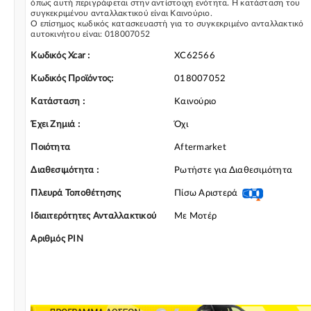
όπως αυτή περιγράφεται στην αντίστοιχη ενότητα. Η κατάσταση του
συγκεκριμένου ανταλλακτικού είναι Καινούριο.
Ο επίσημος κωδικός κατασκευαστή για το συγκεκριμένο ανταλλακτικό
αυτοκινήτου είναι: 018007052
Για την τοποθέτηση του συγκεκριμένου ανταλλακτικού παρακαλώ να
απευθύνεστε σε εξειδικευμένο συνεργείο.
Κωδικός Xcar :
XC62566
Σε περίπτωση που δεν γνωρίζεται αν το συγκεκριμένο ανταλλακτικό
ταιριάζει στο αυτοκίνητό σας μην διστάσετε να επικοινωνήσετε μαζί μας
Κωδικός Προϊόντος:
018007052
και θα σας κατατοπίσουμε πλήρως καθώς διαθέτουμε πλούσια γκάμα α
Γρύλος Παραθύρου Ηλεκτρικός και γενικότερα για την κατηγορία Γρύλο
Κατάσταση :
Καινούριο
Διακόπτες & Αμορτισέρ Ανύψωσης
Έχει Ζημιά :
Όχι
Ποιότητα
Aftermarket
Διαθεσιμότητα :
Ρωτήστε για Διαθεσιμότητα
Πλευρά Τοποθέτησης
Πίσω Αριστερά
Ιδιαιτερότητες Ανταλλακτικού
Με Μοτέρ
Αριθμός PIN