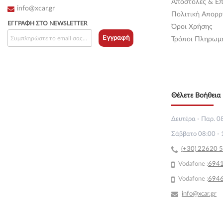
Αποστολές & Επ
info@xcar.gr
Πολιτική Απορρ
ΕΓΓΡΑΦΉ ΣΤΟ NEWSLETTER
Όροι Χρήσης
Εγγραφή
Τρόποι Πληρωμ
Θέλετε Βοήθεια 
Δευτέρα - Παρ. 08
Σάββατο 08:00 - 
(+30) 22620 
Vodafone :
69
4
Vodafone :
694
info@xcar.gr