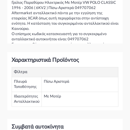
Γρύλος Παραθύρου Ηλεκτρικός Με Μοτέρ VW POLO CLASSIC
1996 - 2006 ( 6KV2 ) Πίσω Αριστερά 049707062
Aftermarket ανταλλακτικό πάντα με την εγγύηση της
εταιρείας XCAR όπως αυτή περιγράφεται στην αντίστοιχη
ενότητα. Η κατάσταση του συγκεκριμένου ανταλλακτικού είναι
Καινούριο.
Ο επίσημος κωδικός κατασκευαστή για το συγκεκριμένο
ανταλλακτικό αυτοκινήτου είναι: 049707062
Για την τοποθέτηση του συγκεκριμένου ανταλλακτικού
παρακαλώ να απευθύνεστε σε εξειδικευμένο συνεργείο.
Σε περίπτωση που δεν γνωρίζεται αν το συγκεκριμένο
Χαρακτηριστικά Προϊόντος
ανταλλακτικό ταιριάζει στο αυτοκίνητό σας μην διστάσετε να
επικοινωνήσετε μαζί μας και θα σας κατατοπίσουμε πλήρως
καθώς διαθέτουμε πλούσια γκάμα από Γρύλος Παραθύρου
Φίλτρα
Ηλεκτρικός και γενικότερα για την κατηγορία Γρύλοι-Διακόπτες
& Αμορτισέρ Ανύψωσης
Πλευρά
Πίσω Αριστερά
Τοποθέτησης
Ιδιαιτερότητες
Με Μοτέρ
Ανταλλακτικού
Συμβατά αυτοκίνητα