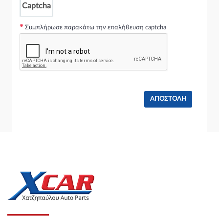
VW POLO CLASSIC 1996 - 2006 ( 6KV2 ) Sedan / 4dr 90 1.9
Captcha
TDI ( AGR,AHU,ALE,ALH ) (90 hp ) Πετρέλαιο
Συμπλήρωσε παρακάτω την επαλήθευση captcha