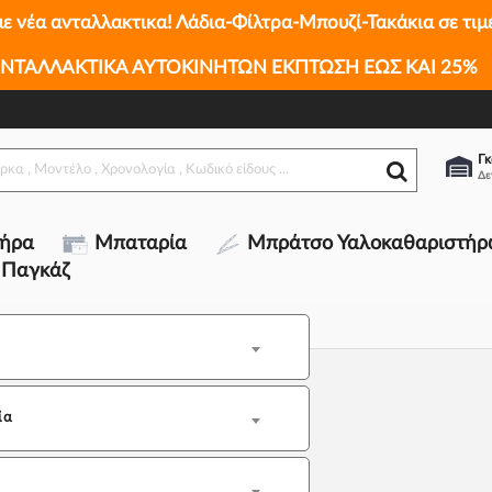
με νέα ανταλλακτικα! Λάδια-Φίλτρα-Μπουζί-Τακάκια σε τιμ
ΝΤΑΛΛΑΚΤΙΚΑ ΑΥΤΟΚΙΝΗΤΩΝ ΕΚΠΤΩΣΗ ΕΩΣ ΚΑΙ 25%
Γκ
τήρα
Μπαταρία
Μπράτσο Υαλοκαθαριστήρ
 Παγκάζ
ία