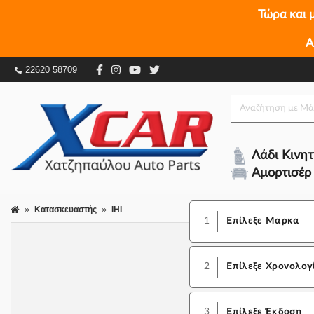
Τώρα και 
Α
22620 58709
Λάδι Κινη
Αμορτισέρ
Κατασκευαστής
IHI
1
Επίλεξε Μαρκα
2
Επίλεξε Χρονολογ
3
Επίλεξε Έκδοση