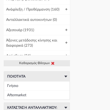
+
Ανάφλεξη / Προθέρμανση
(160)
Ανταλλακτικά αυτοκινήτων
(0)
+
Αξεσουάρ
(1931)
Άξονες μετάδοσης κίνησης και
+
διαφορικά
(273)
+
Απόσβεση
(34)
Καθαρισμός Φίλτρων
+
Βελτίωση Αυτοκινήτου
(1)
+
Γραμμές και σωλήνες
(430)
ΠΟΙΌΤΗΤΑ
Γνήσιο
Γρύλοι-Διακόπτες & Αμορτισέρ
+
Ανύψωσης
(19671)
Aftermarket
+
Εγκέφαλοι & Ασφαλειοθήκες
(1439)
ΚΑΤΆΣΤΑΣΗ ΑΝΤΑΛΛΑΚΤΙΚΟΎ: