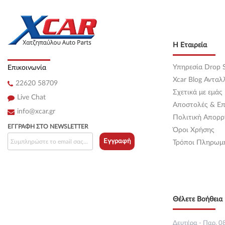
Κεντρική
(0)
Κεντρική
(0)
Η Εταιρεία
Κεντρική
(0)
Υπηρεσία Drop S
Επικοινωνία
Κεντρική
(0)
Xcar Blog Ανταλ
22620 58709
Σχετικά με εμάς
Κεντρική
(0)
Live Chat
Αποστολές & Επ
info@xcar.gr
Κεντρική
(0)
Πολιτική Απορρ
ΕΓΓΡΑΦΉ ΣΤΟ NEWSLETTER
Όροι Χρήσης
Κεντρική
(0)
Εγγραφή
Τρόποι Πληρωμ
Κεντρική
(0)
Κεντρική
(0)
Θέλετε Βοήθεια 
Κεντρική
(0)
Κεντρική
(0)
Δευτέρα - Παρ. 08