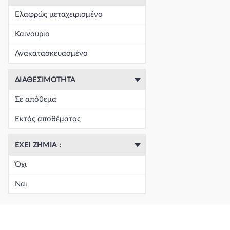
+
Είδη Φανοποιΐας
(60390)
Ελαφρώς μεταχειρισμένο
+
Εξάτμιση
(164)
Καινούριο
+
Ζάντες & Λάστιχα
(293)
Ανακατασκευασμένο
+
Ηλεκτρικά-Ηλεκτρονικά
(1353)
ΔΙΑΘΕΣΙΜΌΤΗΤΑ
+
Ημιαξόνια & Εξαρτήματα
(57)
Σε απόθεμα
+
Ηχος-Εικόνα-GPS
(123)
Εκτός αποθέματος
+
Καθαρισμός τζαμιών
(5050)
ΈΧΕΙ ΖΗΜΙΆ :
+
Καθρέπτης & Εξαρτήματα
(18271)
Όχι
Κεντρική
(0)
Ναι
Κεντρική
(0)
Κεντρική
(0)