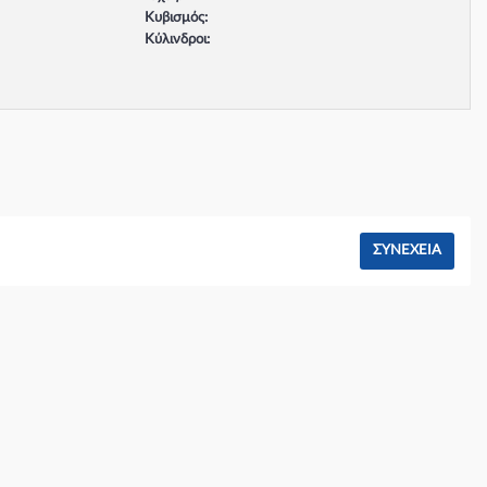
Κυβισμός:
Κύλινδροι:
Βαλβίδες:
Τύπος κινητήρα:
Σύστημα φρένων:
ΣΥΝΈΧΕΙΑ