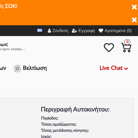
ές ΣΟΚ!
Σύνδεση
Εγγραφή
Αγαπημένα (0)
0
αράζ
Δεν έχετε επιλέξει αμάξι.
Live Chat
ων
Βελτίωση
Περιγραφή Αυτοκινήτου:
Περίοδος:
Τύπος αμαξώματος:
Τύπος μετάδοσης κίνησης:
Ισχύς: