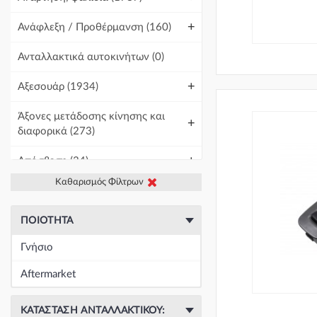
+
Ανάφλεξη / Προθέρμανση
(160)
Ανταλλακτικά αυτοκινήτων
(0)
+
Αξεσουάρ
(1934)
Άξονες μετάδοσης κίνησης και
+
διαφορικά
(273)
+
Απόσβεση
(34)
Καθαρισμός Φίλτρων
+
Βελτίωση Αυτοκινήτου
(1)
+
Γραμμές και σωλήνες
(438)
ΠΟΙΌΤΗΤΑ
Γνήσιο
Γρύλοι-Διακόπτες & Αμορτισέρ
+
Ανύψωσης
(19671)
Aftermarket
+
Εγκέφαλοι & Ασφαλειοθήκες
(1439)
ΚΑΤΆΣΤΑΣΗ ΑΝΤΑΛΛΑΚΤΙΚΟΎ: