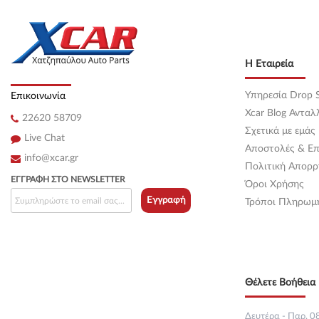
Κεντρική
(0)
Κεντρική
(0)
Η Εταιρεία
Κεντρική
(0)
Υπηρεσία Drop S
Επικοινωνία
Κεντρική
(0)
Xcar Blog Ανταλ
22620 58709
Σχετικά με εμάς
Κεντρική
(0)
Live Chat
Αποστολές & Επ
info@xcar.gr
Κεντρική
(0)
Πολιτική Απορρ
ΕΓΓΡΑΦΉ ΣΤΟ NEWSLETTER
Όροι Χρήσης
Κεντρική
(0)
Εγγραφή
Τρόποι Πληρωμ
Κεντρική
(0)
Κεντρική
(0)
Θέλετε Βοήθεια 
Κεντρική
(0)
Κεντρική
(0)
Δευτέρα - Παρ. 08