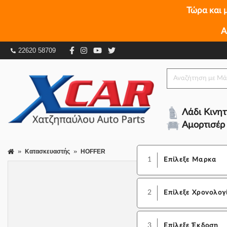
Τώρα και 
Α
22620 58709
Λάδι Κινη
Αμορτισέρ
Κατασκευαστής
HOFFER
1
Επίλεξε Μαρκα
2
Επίλεξε Χρονολογ
3
Επίλεξε Έκδοση