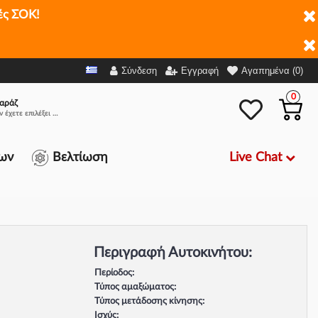
ές ΣΟΚ!
Σύνδεση
Εγγραφή
Αγαπημένα (0)
0
αράζ
Δεν έχετε επιλέξει αμάξι.
Live Chat
ων
Βελτίωση
Περιγραφή Αυτοκινήτου:
Περίοδος:
Τύπος αμαξώματος:
Τύπος μετάδοσης κίνησης:
Ισχύς: