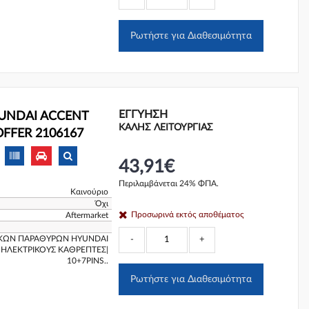
Ρωτήστε για Διαθεσιμότητα
ΕΓΓΎΗΣΗ
YUNDAI ACCENT
ΚΑΛΗΣ ΛΕΙΤΟΥΡΓΙΑΣ
 HOFFER 2106167
43,91€
Περιλαμβάνεται 24% ΦΠΑ.
Καινούριο
Όχι
Προσωρινά εκτός αποθέματος
Aftermarket
ΙΚΩΝ ΠΑΡΑΘΥΡΩΝ HYUNDAI
-
+
Ε ΗΛΕΚΤΡΙΚΟΥΣ ΚΑΘΡΕΠΤΕΣ|
10+7PINS..
Ρωτήστε για Διαθεσιμότητα