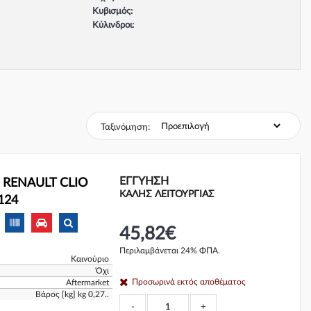
Κυβισμός:
Κύλινδροι:
Βαλβίδες:
Τύπος κινητήρα:
Σύστημα φρένων:
Ταξινόμηση:
ΕΓΓΎΗΣΗ
ς RENAULT CLIO
ΚΑΛΗΣ ΛΕΙΤΟΥΡΓΙΑΣ
124
45,82€
Περιλαμβάνεται 24% ΦΠΑ.
Καινούριο
Όχι
Προσωρινά εκτός αποθέματος
Aftermarket
Βάρος [kg] kg 0,27..
-
+