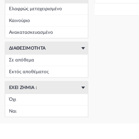
+
Είδη Φανοποιΐας
(60393)
Ελαφρώς μεταχειρισμένο
+
Εξάτμιση
(164)
Καινούριο
+
Ζάντες & Λάστιχα
(293)
Ανακατασκευασμένο
+
Ηλεκτρικά-Ηλεκτρονικά
(1351)
ΔΙΑΘΕΣΙΜΌΤΗΤΑ
+
Ημιαξόνια & Εξαρτήματα
(57)
Σε απόθεμα
+
Ηχος-Εικόνα-GPS
(123)
Εκτός αποθέματος
+
Καθαρισμός τζαμιών
(5051)
ΈΧΕΙ ΖΗΜΙΆ :
+
Καθρέπτης & Εξαρτήματα
(18271)
Όχι
Κεντρική
(0)
Ναι
Κεντρική
(0)
Κεντρική
(0)