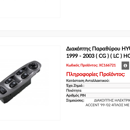
Διακόπτης Παραθύρου H
1999 - 2003 ( CG ) ( LC )
Κωδικός Προϊόντος: XC166721
Πληροφορίες Προϊόντος:
Κατάσταση Ανταλλακτικού:
Έχει Ζημιά :
Ποιότητα
Αριθμός PIN
Σημειώσεις:
ΔΙΑΚΟΠΤΗΣ ΗΛΕΚΤΡ
ACCENT '99-'02 4ΠΛΟΣ Μ