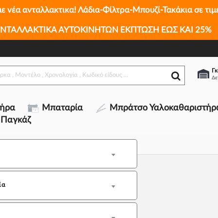
με νέα ανταλλακτικα! Λάδια-Φίλτρα-Μπουζί-Τακάκια σε τιμ
ΝΤΑΛΛΑΚΤΙΚΑ ΑΥΤΟΚΙΝΗΤΩΝ ΕΚΠΤΩΣΗ ΕΩΣ ΚΑΙ 25%
Γκ
τήρα
Μπαταρία
Μπράτσο Υαλοκαθαριστήρ
 Παγκάζ
ία