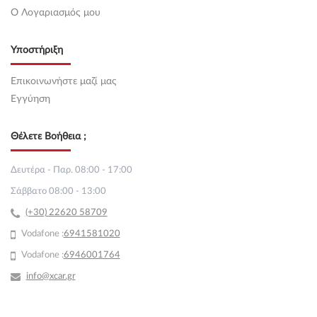
O Λογαριασμός μου
Υποστήριξη
Επικοινωνήστε μαζί μας
Εγγύηση
Θέλετε Βοήθεια ;
Δευτέρα - Παρ. 08:00 - 17:00
Σάββατο 08:00 - 13:00
(+30) 22620 58709
Vodafone :
69
41581020
Vodafone :
6946001764
info@xcar.gr