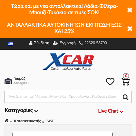
Τώρα και με νέα ανταλλακτικα! Λάδια-Φίλτρα-
Μπουζί-Τακάκια σε τιμές ΣΟΚ!
ΑΝΤΑΛΛΑΚΤΙΚΑ ΑΥΤΟΚΙΝΗΤΩΝ ΕΚΠΤΩΣΗ ΕΩΣ
ΚΑΙ 25%
Σύνδεση
Εγγραφή
22620 58709
Φίλτρα
0
Γκαράζ
Δεν έχετε επιλέξει αμάξι.
Κατηγορίες
Live Chat
Κατασκευαστής
SWF