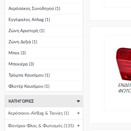
Αερόσακος Συνοδηγού (1)
Συγκρότημα Ιμάντα & Καδένα
+
Χρονισμού
(18)
Εγγέφαλος Airbag (1)
+
Συμπλέκτης / Εξαρτήματα
(58)
Ζώνη Αριστερή (1)
+
Σύστημα Διεύθυνσης
(1125)
Ζώνη Δεξιά (1)
+
Τζάμια & Κρύσταλλα
(3)
Μπεκ (3)
+
Μπεκιέρα (3)
Τροπέτα & Μουράκια
(32)
Τρόμπα Καυσίμου (1)
+
Φανάρια-Φλας & Φωτισμός
(30212)
Φλοτέρ Καυσίμου (1)
+
Φίλτρο
(67)
+
Φρένα & Εξαρτήματα
(2075)
ΚΑΤΗΓΟΡΊΕΣ
+
Αερόσακοι-AirBag & Ταινίες
(1)
Ψύξη-Κλιματισμός-Θέρμανση
+
(20259)
+
Φανάρια-Φλας & Φωτισμός
(135)