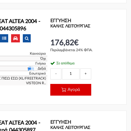
ΕΓΓΎΗΣΗ
EAT ALTEA 2004 -
ΚΑΛΗΣ ΛΕΙΤΟΥΡΓΙΑΣ
ά 044305896
176,82€
Περιλαμβάνεται 24% ΦΠΑ.
Καινούριο
Όχι
Σε απόθεμα
Γνήσιο
Δεξιά
Εσωτερικό
-
+
 ΠΙΣΩ ΕΣΩ (XL/FREETRACK)
VISTEON R..
Αγορά
ΕΓΓΎΗΣΗ
EAT ALTEA 2004 -
ΚΑΛΗΣ ΛΕΙΤΟΥΡΓΙΑΣ
τερά 044305897