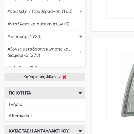
+
Ανάφλεξη / Προθέρμανση
(160)
Ανταλλακτικά αυτοκινήτων
(0)
+
Αξεσουάρ
(1934)
Άξονες μετάδοσης κίνησης και
+
διαφορικά
(273)
+
Απόσβεση
(34)
Καθαρισμός Φίλτρων
+
Βελτίωση Αυτοκινήτου
(1)
+
Γραμμές και σωλήνες
(438)
ΠΟΙΌΤΗΤΑ
Γνήσιο
Γρύλοι-Διακόπτες & Αμορτισέρ
+
Ανύψωσης
(19671)
Aftermarket
+
Εγκέφαλοι & Ασφαλειοθήκες
(1439)
ΚΑΤΆΣΤΑΣΗ ΑΝΤΑΛΛΑΚΤΙΚΟΎ: