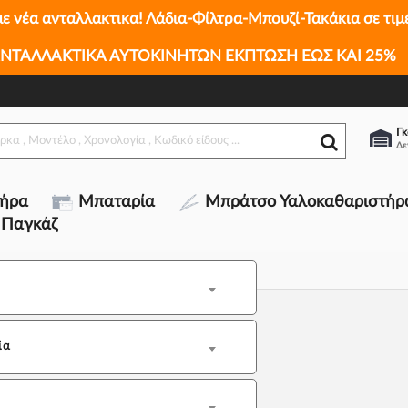
με νέα ανταλλακτικα! Λάδια-Φίλτρα-Μπουζί-Τακάκια σε τιμ
ΝΤΑΛΛΑΚΤΙΚΑ ΑΥΤΟΚΙΝΗΤΩΝ ΕΚΠΤΩΣΗ ΕΩΣ ΚΑΙ 25%
Γκ
τήρα
Μπαταρία
Μπράτσο Υαλοκαθαριστήρ
 Παγκάζ
ία