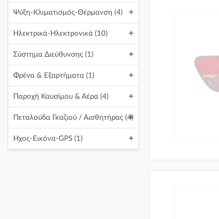
+
Ψύξη-Κλιματισμός-Θέρμανση
(4)
+
Ηλεκτρικά-Ηλεκτρονικά
(10)
+
Σύστημα Διεύθυνσης
(1)
+
Φρένα & Εξαρτήματα
(1)
+
Παροχή Καυσίμου & Αέρα
(4)
+
Πεταλούδα Γκαζιού / Αισθητήρας
(4)
+
Ηχος-Εικόνα-GPS
(1)