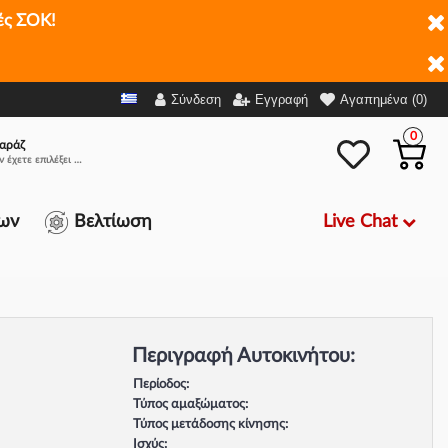
ές ΣΟΚ!
Σύνδεση
Εγγραφή
Αγαπημένα (0)
0
αράζ
Δεν έχετε επιλέξει αμάξι.
Live Chat
ων
Βελτίωση
Περιγραφή Αυτοκινήτου:
Περίοδος:
Τύπος αμαξώματος:
Τύπος μετάδοσης κίνησης:
Ισχύς: