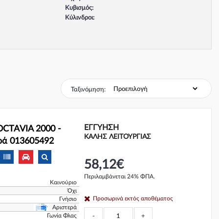
Κυβισμός:
Κύλινδροι:
Βαλβίδες:
Τύπος κινητήρα:
Σύστημα φρένων:
Ταξινόμηση:
ΕΓΓΎΗΣΗ
OCTAVIA 2000 -
ΚΑΛΗΣ ΛΕΙΤΟΥΡΓΙΑΣ
ερά 013605492
58,12€
Περιλαμβάνεται 24% ΦΠΑ.
Καινούριο
Όχι
Προσωρινά εκτός αποθέματος
Γνήσιο
Αριστερά
Γωνία Φλας
-
+