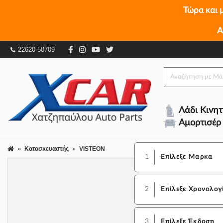
Τώρα και 
Α
22620 58709
Λάδι Κινη
Αμορτισέρ
Κατασκευαστής
VISTEON
1
Επίλεξε Μαρκα
2
Επίλεξε Χρονολογ
3
Επίλεξε Έκδοση