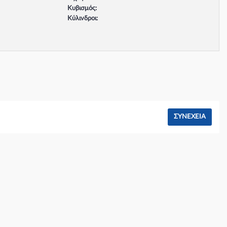
Κυβισμός:
Κύλινδροι:
Βαλβίδες:
Τύπος κινητήρα:
Σύστημα φρένων:
ΣΥΝΈΧΕΙΑ