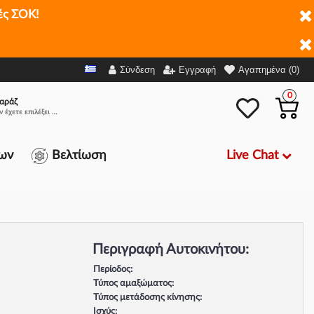
ές ΣΟΚ!
Σύνδεση
Εγγραφή
Αγαπημένα (0)
0
αράζ
Δεν έχετε επιλέξει αμάξι.
Live Chat
ων
Βελτίωση
Περιγραφή Αυτοκινήτου:
Περίοδος:
Τύπος αμαξώματος:
Τύπος μετάδοσης κίνησης:
Ισχύς: