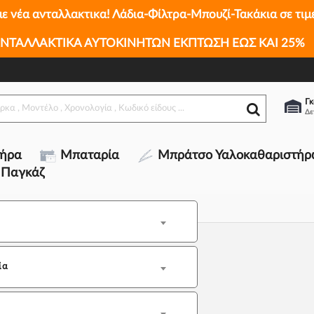
με νέα ανταλλακτικα! Λάδια-Φίλτρα-Μπουζί-Τακάκια σε τιμ
ΝΤΑΛΛΑΚΤΙΚΑ ΑΥΤΟΚΙΝΗΤΩΝ ΕΚΠΤΩΣΗ ΕΩΣ ΚΑΙ 25%
Γκ
τήρα
Μπαταρία
Μπράτσο Υαλοκαθαριστήρ
 Παγκάζ
ία