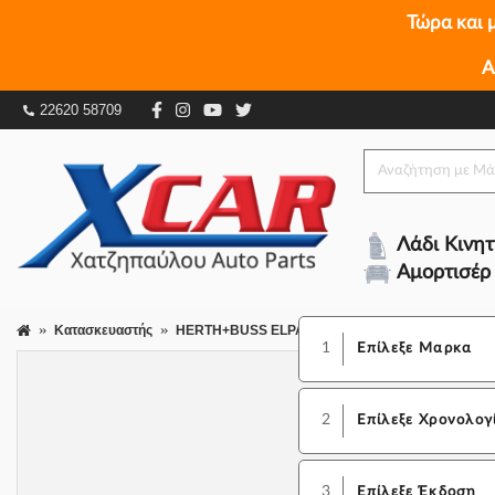
Τώρα και 
Α
22620 58709
Λάδι Κινη
Αμορτισέρ
Κατασκευαστής
HERTH+BUSS ELPARTS
1
Επίλεξε Μαρκα
2
Επίλεξε Χρονολογ
3
Επίλεξε Έκδοση