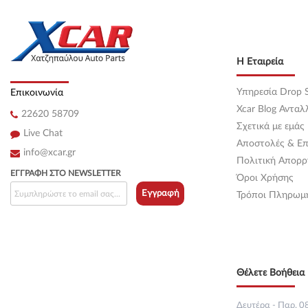
Κεντρική
(0)
Κεντρική
(0)
Η Εταιρεία
Κεντρική
(0)
Υπηρεσία Drop S
Επικοινωνία
Κεντρική
(0)
Xcar Blog Ανταλ
22620 58709
Σχετικά με εμάς
Κεντρική
(0)
Live Chat
Αποστολές & Επ
info@xcar.gr
Κεντρική
(0)
Πολιτική Απορρ
ΕΓΓΡΑΦΉ ΣΤΟ NEWSLETTER
Όροι Χρήσης
Κεντρική
(0)
Εγγραφή
Τρόποι Πληρωμ
Κεντρική
(0)
Κεντρική
(0)
Θέλετε Βοήθεια 
Κεντρική
(0)
Κεντρική
(0)
Δευτέρα - Παρ. 08