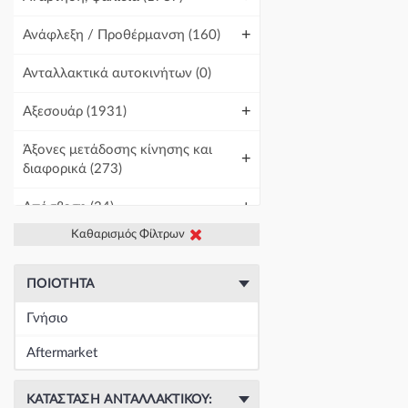
+
Ανάφλεξη / Προθέρμανση
(160)
Ανταλλακτικά αυτοκινήτων
(0)
+
Αξεσουάρ
(1931)
Άξονες μετάδοσης κίνησης και
+
διαφορικά
(273)
+
Απόσβεση
(34)
Καθαρισμός Φίλτρων
+
Βελτίωση Αυτοκινήτου
(1)
+
Γραμμές και σωλήνες
(430)
ΠΟΙΌΤΗΤΑ
Γνήσιο
Γρύλοι-Διακόπτες & Αμορτισέρ
+
Ανύψωσης
(19671)
Aftermarket
+
Εγκέφαλοι & Ασφαλειοθήκες
(1439)
ΚΑΤΆΣΤΑΣΗ ΑΝΤΑΛΛΑΚΤΙΚΟΎ: