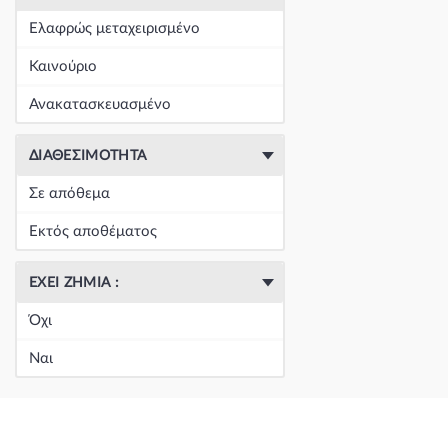
+
Είδη Φανοποιΐας
(60390)
Ελαφρώς μεταχειρισμένο
+
Εξάτμιση
(164)
Καινούριο
+
Ζάντες & Λάστιχα
(293)
Ανακατασκευασμένο
+
Ηλεκτρικά-Ηλεκτρονικά
(1353)
ΔΙΑΘΕΣΙΜΌΤΗΤΑ
+
Ημιαξόνια & Εξαρτήματα
(57)
Σε απόθεμα
+
Ηχος-Εικόνα-GPS
(123)
Εκτός αποθέματος
+
Καθαρισμός τζαμιών
(5050)
ΈΧΕΙ ΖΗΜΙΆ :
+
Καθρέπτης & Εξαρτήματα
(18271)
Όχι
Κεντρική
(0)
Ναι
Κεντρική
(0)
Κεντρική
(0)