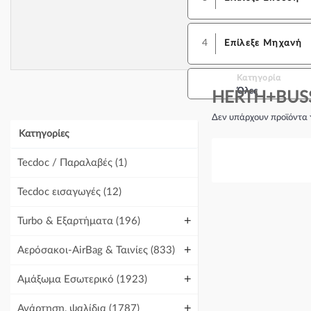
4
Επίλεξε Μηχανή
Κατηγορία
Όλες
HERTH+BUSS
Δεν υπάρχουν προϊόντα 
Κατηγορίες
Tecdoc / Παραλαβές
(1)
Tecdoc εισαγωγές
(12)
+
Turbo & Εξαρτήματα
(196)
+
Αερόσακοι-AirBag & Ταινίες
(833)
+
Αμάξωμα Εσωτερικό
(1923)
+
Ανάρτηση, ψαλίδια
(1787)