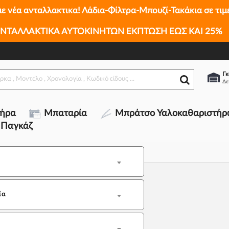
με νέα ανταλλακτικα! Λάδια-Φίλτρα-Μπουζί-Τακάκια σε τιμ
ΝΤΑΛΛΑΚΤΙΚΑ ΑΥΤΟΚΙΝΗΤΩΝ ΕΚΠΤΩΣΗ ΕΩΣ ΚΑΙ 25%
Γκ
τήρα
Μπαταρία
Μπράτσο Υαλοκαθαριστήρ
 Παγκάζ
ία