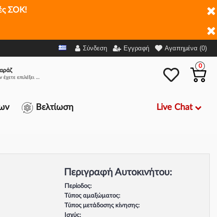
ές ΣΟΚ!
Σύνδεση
Εγγραφή
Αγαπημένα (0)
0
αράζ
Δεν έχετε επιλέξει αμάξι.
Live Chat
ων
Βελτίωση
Περιγραφή Αυτοκινήτου:
Περίοδος:
Τύπος αμαξώματος:
Τύπος μετάδοσης κίνησης:
Ισχύς: