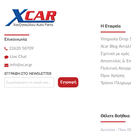
Κεντρική
(0)
Κεντρική
(0)
Η Εταιρεία
Κεντρική
(0)
Υπηρεσία Drop S
Επικοινωνία
Κεντρική
(0)
Xcar Blog Ανταλ
22620 58709
Σχετικά με εμάς
Κεντρική
(0)
Live Chat
Αποστολές & Επ
info@xcar.gr
Κεντρική
(0)
Πολιτική Απορρ
ΕΓΓΡΑΦΉ ΣΤΟ NEWSLETTER
Όροι Χρήσης
Κεντρική
(0)
Εγγραφή
Τρόποι Πληρωμ
Κεντρική
(0)
Κεντρική
(0)
Θέλετε Βοήθεια 
Κεντρική
(0)
Κεντρική
(0)
Δευτέρα - Παρ. 08