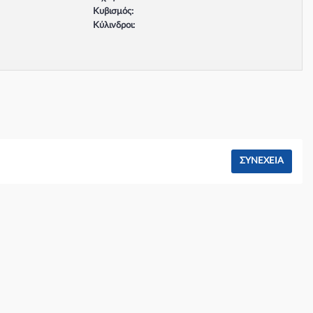
Κυβισμός:
Κύλινδροι:
Βαλβίδες:
Τύπος κινητήρα:
Σύστημα φρένων:
ΣΥΝΈΧΕΙΑ