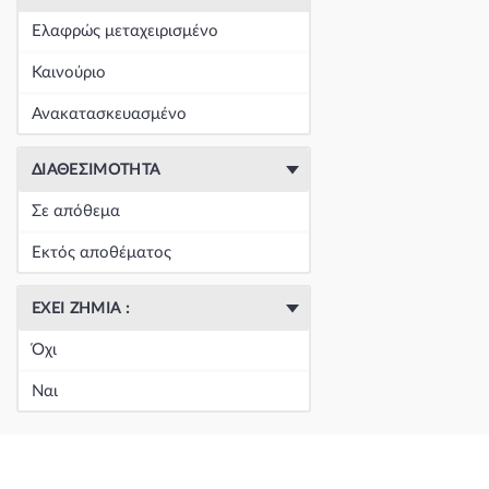
+
Είδη Φανοποιΐας
(60393)
Ελαφρώς μεταχειρισμένο
+
Εξάτμιση
(164)
Καινούριο
+
Ζάντες & Λάστιχα
(293)
Ανακατασκευασμένο
+
Ηλεκτρικά-Ηλεκτρονικά
(1350)
ΔΙΑΘΕΣΙΜΌΤΗΤΑ
+
Ημιαξόνια & Εξαρτήματα
(57)
Σε απόθεμα
+
Ηχος-Εικόνα-GPS
(123)
Εκτός αποθέματος
+
Καθαρισμός τζαμιών
(5051)
ΈΧΕΙ ΖΗΜΙΆ :
+
Καθρέπτης & Εξαρτήματα
(18271)
Όχι
Κεντρική
(0)
Ναι
Κεντρική
(0)
Κεντρική
(0)