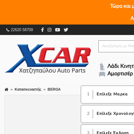
Τώρα και 
Α
22620 58709
Λάδι Κινη
Αμορτισέρ
Κατασκευαστής
BERGA
1
Επίλεξε Μαρκα
2
Επίλεξε Χρονολογ
3
Επίλεξε Έκδοση