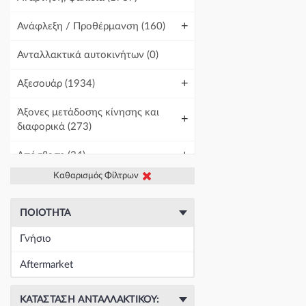
+
Ανάφλεξη / Προθέρμανση
(160)
Ανταλλακτικά αυτοκινήτων
(0)
+
Αξεσουάρ
(1934)
Άξονες μετάδοσης κίνησης και
+
διαφορικά
(273)
+
Απόσβεση
(34)
Καθαρισμός Φίλτρων
+
Βελτίωση Αυτοκινήτου
(1)
+
Γραμμές και σωλήνες
(438)
ΠΟΙΌΤΗΤΑ
Γνήσιο
Γρύλοι-Διακόπτες & Αμορτισέρ
+
Ανύψωσης
(19671)
Aftermarket
+
Εγκέφαλοι & Ασφαλειοθήκες
(1439)
ΚΑΤΆΣΤΑΣΗ ΑΝΤΑΛΛΑΚΤΙΚΟΎ: