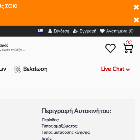
ές ΣΟΚ!
Σύνδεση
Εγγραφή
Αγαπημένα (0)
0
αράζ
Δεν έχετε επιλέξει αμάξι.
Live Chat
ων
Βελτίωση
Περιγραφή Αυτοκινήτου:
Περίοδος:
Τύπος αμαξώματος:
Τύπος μετάδοσης κίνησης:
Ισχύς: