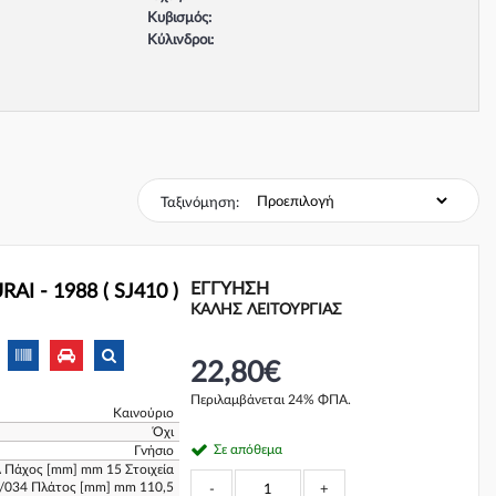
Κυβισμός:
Κύλινδροι:
Βαλβίδες:
Τύπος κινητήρα:
Σύστημα φρένων:
Ταξινόμηση:
ΕΓΓΎΗΣΗ
AI - 1988 ( SJ410 )
ΚΑΛΗΣ ΛΕΙΤΟΥΡΓΙΑΣ
22,80€
Περιλαμβάνεται 24% ΦΠΑ.
Καινούριο
Όχι
Σε απόθεμα
Γνήσιο
 Πάχος [mm] mm 15 Στοιχεία
4/034 Πλάτος [mm] mm 110,5
-
+