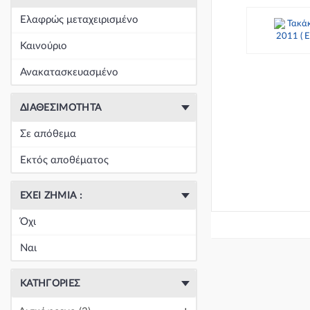
+
Είδη Φανοποιΐας
(60390)
Ελαφρώς μεταχειρισμένο
+
Εξάτμιση
(164)
Καινούριο
+
Ζάντες & Λάστιχα
(293)
Ανακατασκευασμένο
+
Ηλεκτρικά-Ηλεκτρονικά
(1352)
ΔΙΑΘΕΣΙΜΌΤΗΤΑ
+
Ημιαξόνια & Εξαρτήματα
(57)
Σε απόθεμα
+
Ηχος-Εικόνα-GPS
(123)
Εκτός αποθέματος
+
Καθαρισμός τζαμιών
(5050)
ΈΧΕΙ ΖΗΜΙΆ :
+
Καθρέπτης & Εξαρτήματα
(18271)
Όχι
Κεντρική
(0)
Ναι
Κεντρική
(0)
ΚΑΤΗΓΟΡΊΕΣ
Κεντρική
(0)