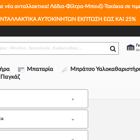
με νέα ανταλλακτικα! Λάδια-Φίλτρα-Μπουζί-Τακάκια σε τιμ
ΝΤΑΛΛΑΚΤΙΚΑ ΑΥΤΟΚΙΝΗΤΩΝ ΕΚΠΤΩΣΗ ΕΩΣ ΚΑΙ 25%
Γκ
τήρα
Μπαταρία
Μπράτσο Υαλοκαθαριστήρ
 Παγκάζ
ία