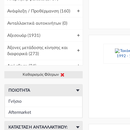
+
Ανάφλεξη / Προθέρμανση
(160)
Ανταλλακτικά αυτοκινήτων
(0)
+
Αξεσουάρ
(1931)
Άξονες μετάδοσης κίνησης και
+
διαφορικά
(273)
+
Απόσβεση
(34)
Καθαρισμός Φίλτρων
+
Βελτίωση Αυτοκινήτου
(1)
+
Γραμμές και σωλήνες
(426)
ΠΟΙΌΤΗΤΑ
Γνήσιο
Γρύλοι-Διακόπτες & Αμορτισέρ
+
Ανύψωσης
(19671)
Aftermarket
+
Εγκέφαλοι & Ασφαλειοθήκες
(1439)
ΚΑΤΆΣΤΑΣΗ ΑΝΤΑΛΛΑΚΤΙΚΟΎ: