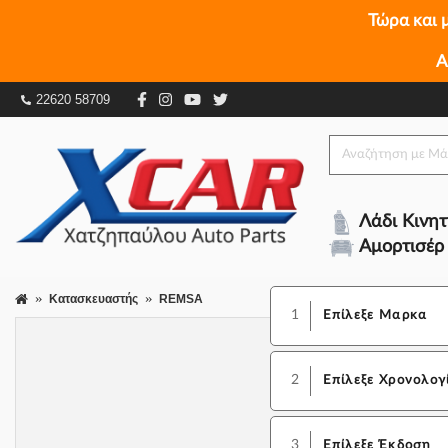
Τώρα και 
Α
22620 58709
Λάδι Κινη
Αμορτισέρ
Κατασκευαστής
REMSA
1
Επίλεξε Μαρκα
2
Επίλεξε Χρονολογ
3
Επίλεξε Έκδοση