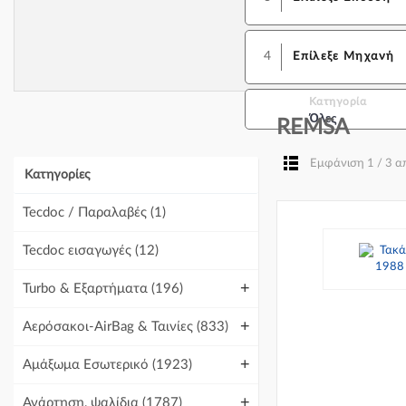
4
Επίλεξε Μηχανή
Κατηγορία
Όλες
REMSA
Εμφάνιση 1 / 3 
Κατηγορίες
Tecdoc / Παραλαβές
(1)
Tecdoc εισαγωγές
(12)
+
Turbo & Εξαρτήματα
(196)
+
Αερόσακοι-AirBag & Ταινίες
(833)
+
Αμάξωμα Εσωτερικό
(1923)
+
Ανάρτηση, ψαλίδια
(1787)