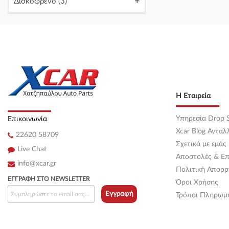
+
Δισκόφρενο
(3)
Κεντρική
(0)
Κεντρική
(0)
Κεντρική
(0)
Κεντρική
(0)
Η Εταιρεία
Κεντρική
(0)
Υπηρεσία Drop S
Επικοινωνία
Κεντρική
(0)
Xcar Blog Ανταλ
22620 58709
Κεντρική
(0)
Σχετικά με εμάς
Live Chat
Αποστολές & Επ
Κεντρική
(0)
info@xcar.gr
Πολιτική Απορρ
ΕΓΓΡΑΦΉ ΣΤΟ NEWSLETTER
Όροι Χρήσης
Κεντρική
(0)
Εγγραφή
Τρόποι Πληρωμ
Κεντρική
(0)
Κεντρική
(0)