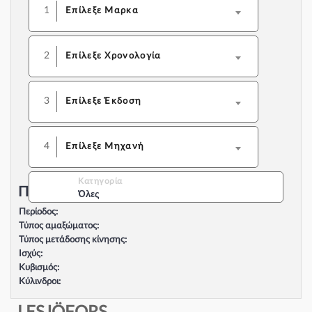
1
Επίλεξε Μαρκα
2
Επίλεξε Χρονολογία
3
Επίλεξε Έκδοση
4
Επίλεξε Μηχανή
Κατηγορία
Περιγραφή Αυτοκινήτου:
Όλες
Περίοδος:
Τύπος αμαξώματος:
Τύπος μετάδοσης κίνησης:
Ισχύς:
Κυβισμός:
Κύλινδροι:
Βαλβίδες:
Τύπος κινητήρα: