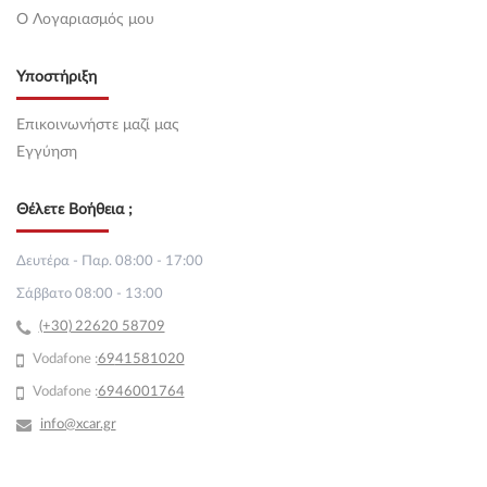
O Λογαριασμός μου
Υποστήριξη
Επικοινωνήστε μαζί μας
Εγγύηση
Θέλετε Βοήθεια ;
Δευτέρα - Παρ. 08:00 - 17:00
Σάββατο 08:00 - 13:00
(+30) 22620 58709
Vodafone :
69
41581020
Vodafone :
6946001764
info@xcar.gr