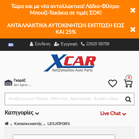
Τώρα και με νέα ανταλλακτικα! Λάδια-Φίλτρα-
Μπουζί-Τακάκια σε τιμές ΣΟΚ!
ΑΝΤΑΛΛΑΚΤΙΚΑ ΑΥΤΟΚΙΝΗΤΩΝ ΕΚΠΤΩΣΗ ΕΩΣ
ΚΑΙ 25%
Σύνδεση
Εγγραφή
22620 58709
Φίλτρα
0
Γκαράζ
Δεν έχετε επιλέξει αμάξι.
Κατηγορίες
Live Chat
Κατασκευαστής
LESJÖFORS