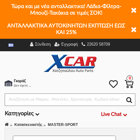
Τώρα και με νέα ανταλλακτικα! Λάδια-Φίλτρα-
Μπουζί-Τακάκια σε τιμές ΣΟΚ!
ΑΝΤΑΛΛΑΚΤΙΚΑ ΑΥΤΟΚΙΝΗΤΩΝ ΕΚΠΤΩΣΗ ΕΩΣ
ΚΑΙ 25%
Σύνδεση
Εγγραφή
22620 58709
Φίλτρα
0
Γκαράζ
Δεν έχετε επιλέξει αμάξι.
Κατηγορίες
Live Chat
Κατασκευαστής
MASTER-SPORT