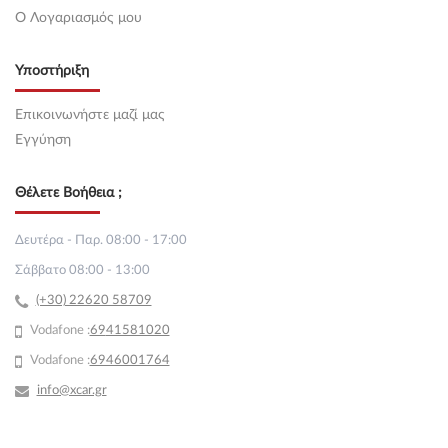
O Λογαριασμός μου
Υποστήριξη
Επικοινωνήστε μαζί μας
Εγγύηση
Θέλετε Βοήθεια ;
Δευτέρα - Παρ. 08:00 - 17:00
Σάββατο 08:00 - 13:00
(+30) 22620 58709
Vodafone :
69
41581020
Vodafone :
6946001764
info@xcar.gr