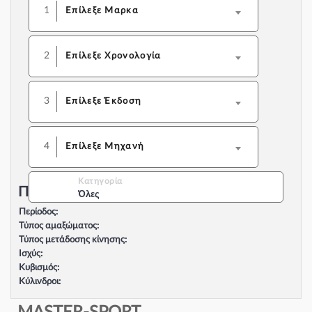
1
Επίλεξε Μαρκα
2
Επίλεξε Χρονολογία
3
Επίλεξε Έκδοση
4
Επίλεξε Μηχανή
Κατηγορία
Περιγραφή Αυτοκινήτου:
Όλες
Περίοδος:
Τύπος αμαξώματος:
Τύπος μετάδοσης κίνησης:
Ισχύς:
Κυβισμός:
Κύλινδροι:
Βαλβίδες:
Τύπος κινητήρα: