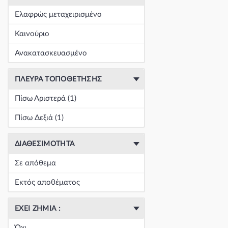
+
Είδη Φανοποιΐας
(60390)
Ελαφρώς μεταχειρισμένο
+
Εξάτμιση
(164)
Καινούριο
+
Ζάντες & Λάστιχα
(293)
Ανακατασκευασμένο
+
Ηλεκτρικά-Ηλεκτρονικά
(1353)
ΠΛΕΥΡΆ ΤΟΠΟΘΈΤΗΣΗΣ
+
Ημιαξόνια & Εξαρτήματα
(57)
Πίσω Αριστερά (1)
+
Ηχος-Εικόνα-GPS
(123)
Πίσω Δεξιά (1)
+
Καθαρισμός τζαμιών
(5050)
ΔΙΑΘΕΣΙΜΌΤΗΤΑ
+
Καθρέπτης & Εξαρτήματα
(18271)
Σε απόθεμα
Κεντρική
(0)
Εκτός αποθέματος
Κεντρική
(0)
ΈΧΕΙ ΖΗΜΙΆ :
Κεντρική
(0)
Όχι