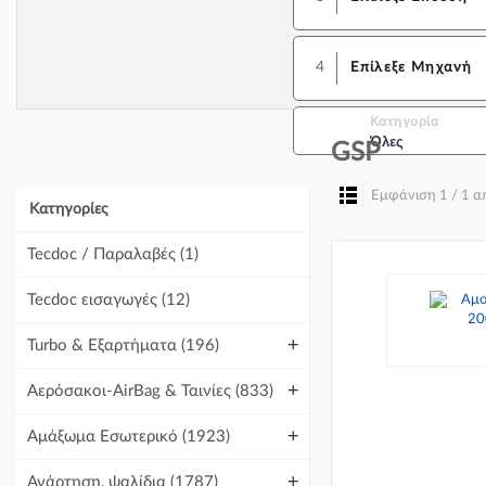
4
Επίλεξε Μηχανή
Κατηγορία
Όλες
GSP
Εμφάνιση 1 / 1 
Κατηγορίες
Tecdoc / Παραλαβές
(1)
Tecdoc εισαγωγές
(12)
+
Turbo & Εξαρτήματα
(196)
+
Αερόσακοι-AirBag & Ταινίες
(833)
+
Αμάξωμα Εσωτερικό
(1923)
+
Ανάρτηση, ψαλίδια
(1787)