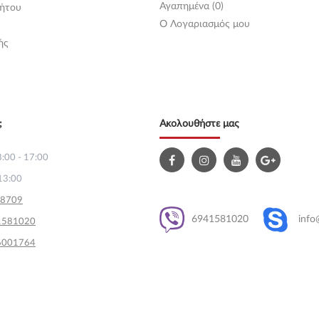
Αγαπημένα (0)
ήτου
O Λογαριασμός μου
ής
;
Ακολουθήστε μας
:00 - 17:00
13:00
58709
6941581020
info
1581020
6001764