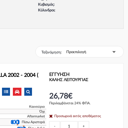
Κυβισμός:
Κύλινδροι:
Βαλβίδες:
Τύπος κινητήρα:
Σύστημα φρένων:
Ταξινόμηση:
ΕΓΓΎΗΣΗ
A 2002 - 2004 (
ΚΑΛΗΣ ΛΕΙΤΟΥΡΓΙΑΣ
26,78€
Περιλαμβάνεται 24% ΦΠΑ.
Καινούριο
Όχι
Προσωρινά εκτός αποθέματος
Aftermarket
Πίσω Αριστερά
-
+