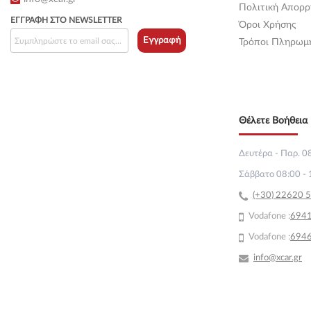
Πολιτική Απορρ
ΕΓΓΡΑΦΉ ΣΤΟ NEWSLETTER
Όροι Χρήσης
Κεντρική
(0)
Εγγραφή
Τρόποι Πληρωμ
Κεντρική
(0)
Κεντρική
(0)
Κεντρική
(0)
Θέλετε Βοήθεια 
+
Κινητήρας & Εξαρτήματα
(557)
Δευτέρα - Παρ. 08
Κλειδαριές-Αφαλοί & Χερούλια
Σάββατο 08:00 - 
+
(14544)
(+30) 22620 
+
Λάδια και υγρά
(71)
Vodafone :
69
4
Vodafone :
694
Ολόκληρο Αυτοκίνητο
(86)
info@xcar.gr
+
Παροχή Καυσίμου & Αέρα
(1940)
+
Σασμάν & Εξαρτήματα
(565)