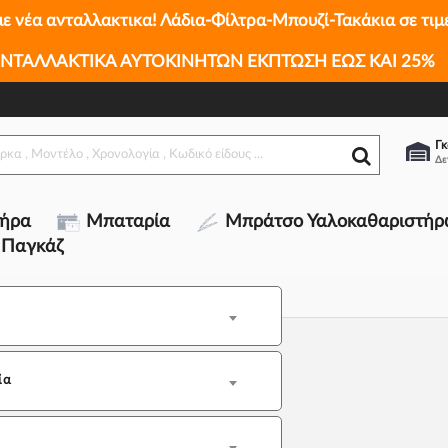
με νέα ανταλλακτικα! Λάδια-Φίλτρα-Μπουζί-Τακάκια σε τιμ
ΝΤΑΛΛΑΚΤΙΚΑ ΑΥΤΟΚΙΝΗΤΩΝ ΕΚΠΤΩΣΗ ΕΩΣ ΚΑΙ 25%
Γκ
τήρα
Μπαταρία
Μπράτσο Υαλοκαθαριστήρ
 Παγκάζ
ία