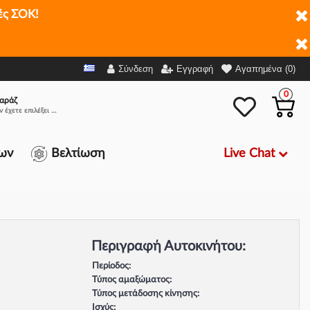
ές ΣΟΚ!
Σύνδεση
Εγγραφή
Αγαπημένα (0)
0
αράζ
Δεν έχετε επιλέξει αμάξι.
Live Chat
ων
Βελτίωση
Περιγραφή Αυτοκινήτου:
Περίοδος:
Τύπος αμαξώματος:
Τύπος μετάδοσης κίνησης:
Ισχύς: