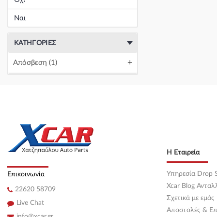
Κεντρική
(0)
Ναι
Κεντρική
(0)
ΚΑΤΗΓΟΡΊΕΣ
Κεντρική
(0)
+
Απόσβεση
(1)
Κεντρική
(0)
Κεντρική
(0)
Κεντρική
(0)
Κεντρική
(0)
Η Εταιρεία
Κεντρική
(0)
Υπηρεσία Drop S
Επικοινωνία
Κεντρική
(0)
Xcar Blog Ανταλ
22620 58709
Κεντρική
(0)
Σχετικά με εμάς
Live Chat
Αποστολές & Επ
Κεντρική
(0)
info@xcar.gr