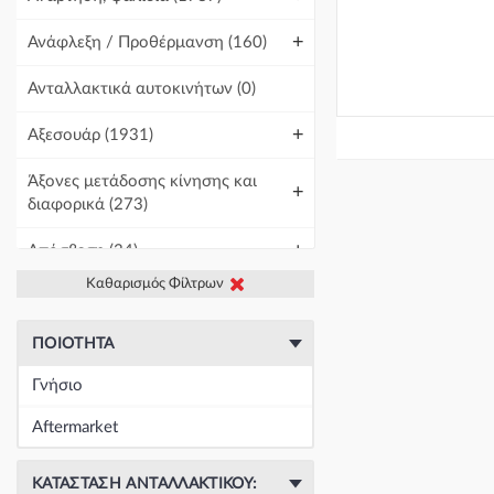
+
Ανάφλεξη / Προθέρμανση
(160)
Ανταλλακτικά αυτοκινήτων
(0)
+
Αξεσουάρ
(1931)
Άξονες μετάδοσης κίνησης και
+
διαφορικά
(273)
+
Απόσβεση
(34)
Καθαρισμός Φίλτρων
+
Βελτίωση Αυτοκινήτου
(1)
+
Γραμμές και σωλήνες
(430)
ΠΟΙΌΤΗΤΑ
Γνήσιο
Γρύλοι-Διακόπτες & Αμορτισέρ
+
Ανύψωσης
(19671)
Aftermarket
+
Εγκέφαλοι & Ασφαλειοθήκες
(1439)
ΚΑΤΆΣΤΑΣΗ ΑΝΤΑΛΛΑΚΤΙΚΟΎ: