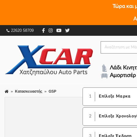
Τώρα και 
Α
22620 58709
Λάδι Κινη
Αμορτισέρ
Κατασκευαστής
GSP
1
Επίλεξε Μαρκα
2
Επίλεξε Χρονολογ
3
Επίλεξε Έκδοση