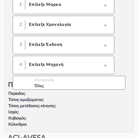
1
Επίλεξε Μαρκα
2
Επίλεξε Χρονολογία
3
Επίλεξε Έκδοση
4
Επίλεξε Μηχανή
Κατηγορία
Περιγραφή Αυτοκινήτου:
Όλες
Περίοδος:
Τύπος αμαξώματος:
Τύπος μετάδοσης κίνησης:
Ισχύς:
Κυβισμός:
Κύλινδροι:
Βαλβίδες:
Τύπος κινητήρα: