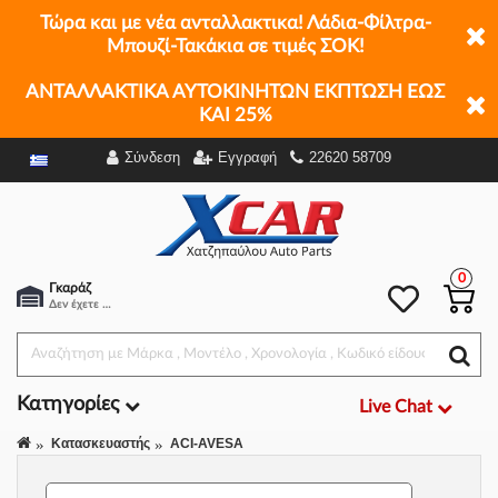
Τώρα και με νέα ανταλλακτικα! Λάδια-Φίλτρα-
Μπουζί-Τακάκια σε τιμές ΣΟΚ!
ΑΝΤΑΛΛΑΚΤΙΚΑ ΑΥΤΟΚΙΝΗΤΩΝ ΕΚΠΤΩΣΗ ΕΩΣ
ΚΑΙ 25%
Σύνδεση
Εγγραφή
22620 58709
Φίλτρα
0
Γκαράζ
Δεν έχετε επιλέξει αμάξι.
Κατηγορίες
Live Chat
Κατασκευαστής
ACI-AVESA