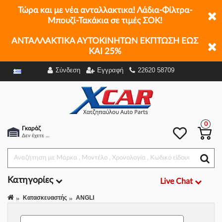
Τώρα και με νέα ανταλλακτικα! Λάδια-Φίλτρα-
Μπουζί-Τακάκια σε τιμές ΣΟΚ!
ΑΝΤΑΛΛΑΚΤΙΚΑ ΑΥΤΟΚΙΝΗΤΩΝ ΕΚΠΤΩΣΗ ΕΩΣ
ΚΑΙ 25%
Σύνδεση
Εγγραφή
22620 58709
Φίλτρα
0
Γκαράζ
Δεν έχετε επιλέξει αμάξι.
Κατηγορίες
Live Chat
Κατασκευαστής
ANGLI