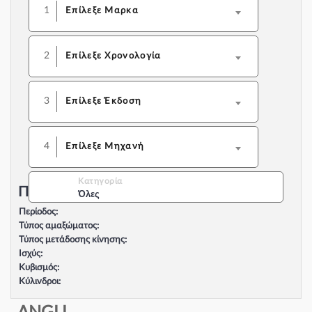
1
Επίλεξε Μαρκα
2
Επίλεξε Χρονολογία
3
Επίλεξε Έκδοση
4
Επίλεξε Μηχανή
Κατηγορία
Περιγραφή Αυτοκινήτου:
Όλες
Περίοδος:
Τύπος αμαξώματος:
Τύπος μετάδοσης κίνησης:
Ισχύς:
Κυβισμός:
Κύλινδροι:
Βαλβίδες:
Τύπος κινητήρα: