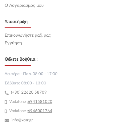
O Λογαριασμός μου
Υποστήριξη
Επικοινωνήστε μαζί μας
Εγγύηση
Θέλετε Βοήθεια ;
Δευτέρα - Παρ. 08:00 - 17:00
Σάββατο 08:00 - 13:00
(+30) 22620 58709
Vodafone :
69
41581020
Vodafone :
6946001764
info@xcar.gr