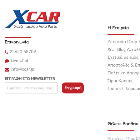
Κεντρική
(0)
Κεντρική
(0)
Η Εταιρεία
Κεντρική
(0)
Υπηρεσία Drop S
Επικοινωνία
Κεντρική
(0)
Xcar Blog Ανταλ
22620 58709
Σχετικά με εμάς
Κεντρική
(0)
Live Chat
Αποστολές & Επ
info@xcar.gr
Κεντρική
(0)
Πολιτική Απορρ
ΕΓΓΡΑΦΉ ΣΤΟ NEWSLETTER
Όροι Χρήσης
Κεντρική
(0)
Εγγραφή
Τρόποι Πληρωμ
Κεντρική
(0)
Κεντρική
(0)
Θέλετε Βοήθεια 
Κεντρική
(0)
Κεντρική
(0)
Δευτέρα - Παρ. 08