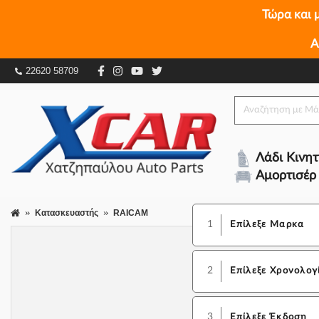
Τώρα και 
Α
22620 58709
Λάδι Κινη
Αμορτισέρ
Κατασκευαστής
RAICAM
1
Επίλεξε Μαρκα
2
Επίλεξε Χρονολογ
3
Επίλεξε Έκδοση