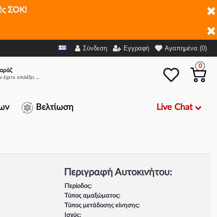
ές ΣΟΚ!
Σύνδεση
Εγγραφή
Αγαπημένα (0)
0
αράζ
Δεν έχετε επιλέξει αμάξι.
Live Chat
ων
Βελτίωση
Περιγραφή Αυτοκινήτου:
Περίοδος:
Τύπος αμαξώματος:
Τύπος μετάδοσης κίνησης:
Ισχύς: