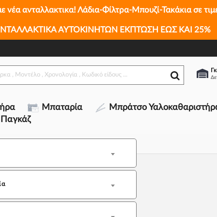
με νέα ανταλλακτικα! Λάδια-Φίλτρα-Μπουζί-Τακάκια σε τιμ
ΝΤΑΛΛΑΚΤΙΚΑ ΑΥΤΟΚΙΝΗΤΩΝ ΕΚΠΤΩΣΗ ΕΩΣ ΚΑΙ 25%
Γκ
τήρα
Μπαταρία
Μπράτσο Υαλοκαθαριστήρ
 Παγκάζ
ία