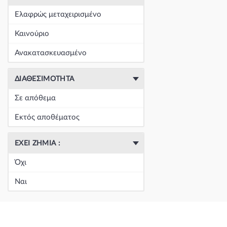
+
Είδη Φανοποιΐας
(60390)
Ελαφρώς μεταχειρισμένο
+
Εξάτμιση
(164)
Καινούριο
+
Ζάντες & Λάστιχα
(293)
Ανακατασκευασμένο
+
Ηλεκτρικά-Ηλεκτρονικά
(1353)
ΔΙΑΘΕΣΙΜΌΤΗΤΑ
+
Ημιαξόνια & Εξαρτήματα
(57)
Σε απόθεμα
+
Ηχος-Εικόνα-GPS
(123)
Εκτός αποθέματος
+
Καθαρισμός τζαμιών
(5050)
ΈΧΕΙ ΖΗΜΙΆ :
+
Καθρέπτης & Εξαρτήματα
(18271)
Όχι
Κεντρική
(0)
Ναι
Κεντρική
(0)
Κεντρική
(0)