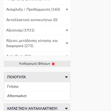
+
Ανάφλεξη / Προθέρμανση
(160)
Ανταλλακτικά αυτοκινήτων
(0)
+
Αξεσουάρ
(1931)
Άξονες μετάδοσης κίνησης και
+
διαφορικά
(273)
+
Απόσβεση
(34)
Καθαρισμός Φίλτρων
+
Βελτίωση Αυτοκινήτου
(1)
+
Γραμμές και σωλήνες
(430)
ΠΟΙΌΤΗΤΑ
Γνήσιο
Γρύλοι-Διακόπτες & Αμορτισέρ
+
Ανύψωσης
(19671)
Aftermarket
+
Εγκέφαλοι & Ασφαλειοθήκες
(1439)
ΚΑΤΆΣΤΑΣΗ ΑΝΤΑΛΛΑΚΤΙΚΟΎ: