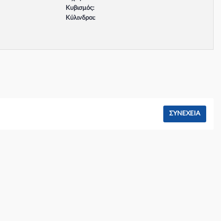
Κυβισμός:
Κύλινδροι:
Βαλβίδες:
Τύπος κινητήρα:
Σύστημα φρένων:
ΣΥΝΈΧΕΙΑ