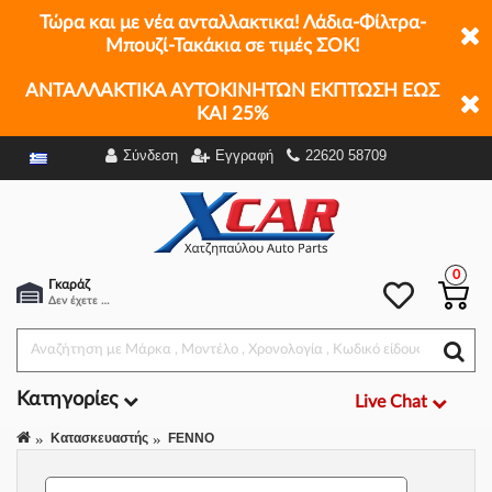
Τώρα και με νέα ανταλλακτικα! Λάδια-Φίλτρα-
Μπουζί-Τακάκια σε τιμές ΣΟΚ!
ΑΝΤΑΛΛΑΚΤΙΚΑ ΑΥΤΟΚΙΝΗΤΩΝ ΕΚΠΤΩΣΗ ΕΩΣ
ΚΑΙ 25%
Σύνδεση
Εγγραφή
22620 58709
Φίλτρα
0
Γκαράζ
Δεν έχετε επιλέξει αμάξι.
Κατηγορίες
Live Chat
Κατασκευαστής
FENNO