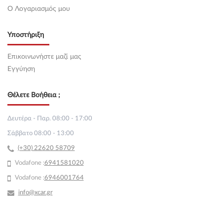
O Λογαριασμός μου
Υποστήριξη
Επικοινωνήστε μαζί μας
Εγγύηση
Θέλετε Βοήθεια ;
Δευτέρα - Παρ. 08:00 - 17:00
Σάββατο 08:00 - 13:00
(+30) 22620 58709
Vodafone :
69
41581020
Vodafone :
6946001764
info@xcar.gr