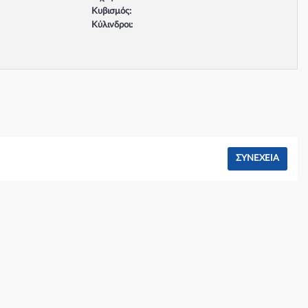
Κυβισμός:
Κύλινδροι:
Βαλβίδες:
Τύπος κινητήρα:
Σύστημα φρένων:
ΣΥΝΈΧΕΙΑ