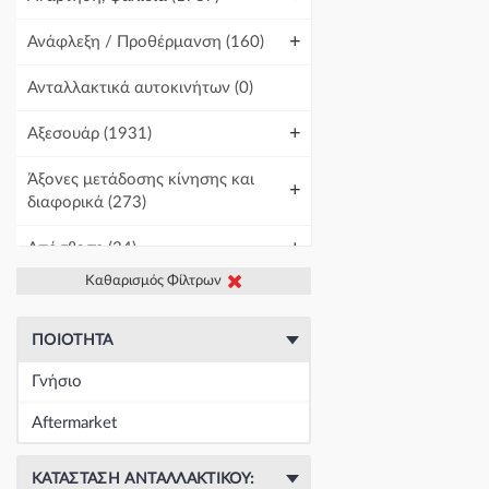
+
Ανάφλεξη / Προθέρμανση
(160)
Ανταλλακτικά αυτοκινήτων
(0)
+
Αξεσουάρ
(1931)
Άξονες μετάδοσης κίνησης και
+
διαφορικά
(273)
+
Απόσβεση
(34)
Καθαρισμός Φίλτρων
+
Βελτίωση Αυτοκινήτου
(1)
+
Γραμμές και σωλήνες
(430)
ΠΟΙΌΤΗΤΑ
Γνήσιο
Γρύλοι-Διακόπτες & Αμορτισέρ
+
Ανύψωσης
(19671)
Aftermarket
+
Εγκέφαλοι & Ασφαλειοθήκες
(1439)
ΚΑΤΆΣΤΑΣΗ ΑΝΤΑΛΛΑΚΤΙΚΟΎ: