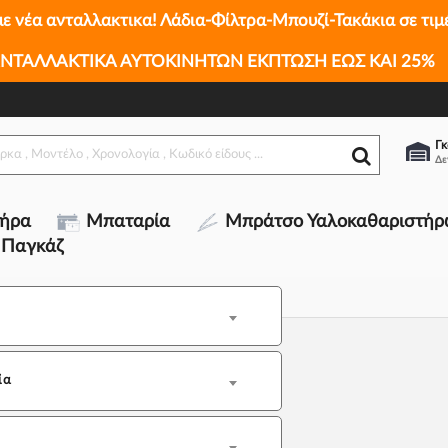
με νέα ανταλλακτικα! Λάδια-Φίλτρα-Μπουζί-Τακάκια σε τιμ
ΝΤΑΛΛΑΚΤΙΚΑ ΑΥΤΟΚΙΝΗΤΩΝ ΕΚΠΤΩΣΗ ΕΩΣ ΚΑΙ 25%
Γκ
τήρα
Μπαταρία
Μπράτσο Υαλοκαθαριστήρ
 Παγκάζ
ία