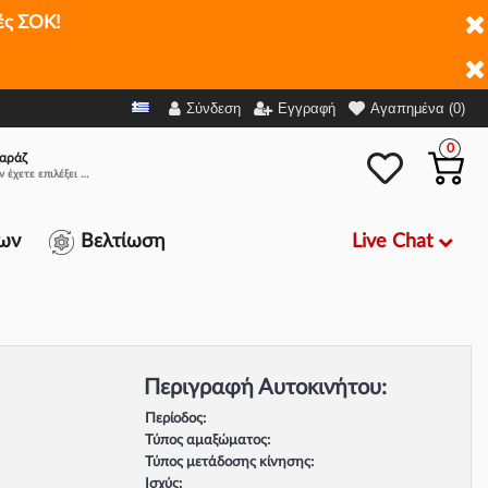
ές ΣΟΚ!
Σύνδεση
Εγγραφή
Αγαπημένα (0)
0
αράζ
Δεν έχετε επιλέξει αμάξι.
Live Chat
ων
Βελτίωση
Περιγραφή Αυτοκινήτου:
Περίοδος:
Τύπος αμαξώματος:
Τύπος μετάδοσης κίνησης:
Ισχύς: