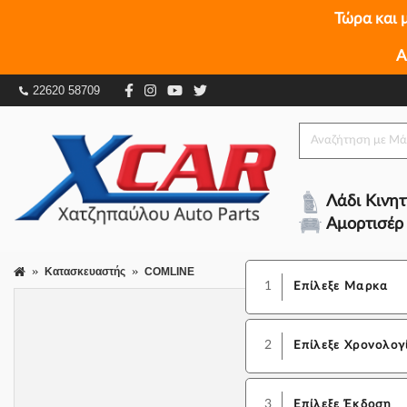
Τώρα και 
Α
22620 58709
Λάδι Κινη
Αμορτισέρ
Κατασκευαστής
COMLINE
1
Επίλεξε Μαρκα
2
Επίλεξε Χρονολογ
3
Επίλεξε Έκδοση