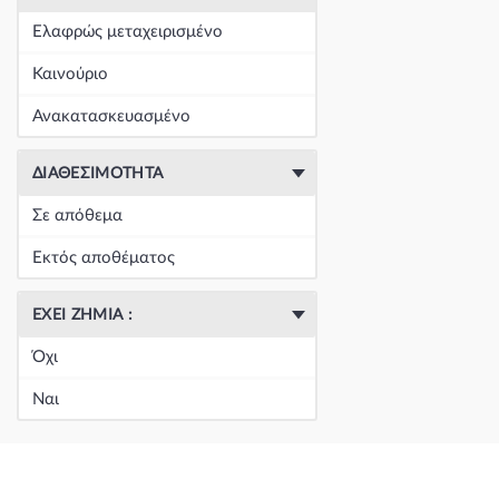
+
Είδη Φανοποιΐας
(60390)
Ελαφρώς μεταχειρισμένο
+
Εξάτμιση
(164)
Καινούριο
+
Ζάντες & Λάστιχα
(293)
Ανακατασκευασμένο
+
Ηλεκτρικά-Ηλεκτρονικά
(1353)
ΔΙΑΘΕΣΙΜΌΤΗΤΑ
+
Ημιαξόνια & Εξαρτήματα
(57)
Σε απόθεμα
+
Ηχος-Εικόνα-GPS
(123)
Εκτός αποθέματος
+
Καθαρισμός τζαμιών
(5050)
ΈΧΕΙ ΖΗΜΙΆ :
+
Καθρέπτης & Εξαρτήματα
(18271)
Όχι
Κεντρική
(0)
Ναι
Κεντρική
(0)
Κεντρική
(0)