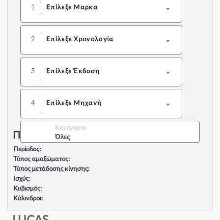
1
Επίλεξε Μαρκα
2
Επίλεξε Χρονολογία
3
Επίλεξε Έκδοση
4
Επίλεξε Μηχανή
Κατηγορία
Περιγραφή Αυτοκινήτου:
Όλες
Περίοδος:
Τύπος αμαξώματος:
Τύπος μετάδοσης κίνησης:
Ισχύς:
Κυβισμός:
Κύλινδροι:
Βαλβίδες:
Τύπος κινητήρα: