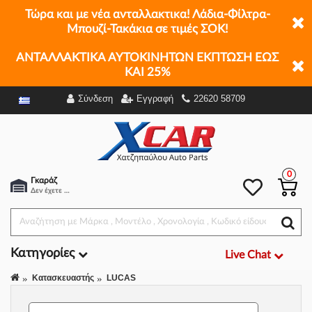
Τώρα και με νέα ανταλλακτικα! Λάδια-Φίλτρα-
Μπουζί-Τακάκια σε τιμές ΣΟΚ!
ΑΝΤΑΛΛΑΚΤΙΚΑ ΑΥΤΟΚΙΝΗΤΩΝ ΕΚΠΤΩΣΗ ΕΩΣ
ΚΑΙ 25%
Σύνδεση
Εγγραφή
22620 58709
Φίλτρα
0
Γκαράζ
Δεν έχετε επιλέξει αμάξι.
Κατηγορίες
Live Chat
Κατασκευαστής
LUCAS