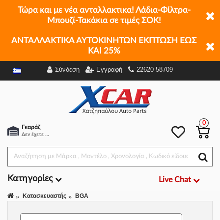
Τώρα και με νέα ανταλλακτικα! Λάδια-Φίλτρα-
Μπουζί-Τακάκια σε τιμές ΣΟΚ!
ΑΝΤΑΛΛΑΚΤΙΚΑ ΑΥΤΟΚΙΝΗΤΩΝ ΕΚΠΤΩΣΗ ΕΩΣ
ΚΑΙ 25%
Σύνδεση
Εγγραφή
22620 58709
Φίλτρα
0
Γκαράζ
Δεν έχετε επιλέξει αμάξι.
Κατηγορίες
Live Chat
Κατασκευαστής
BGA