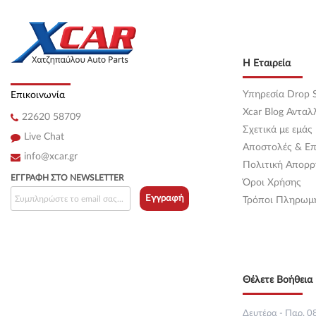
Κεντρική
(0)
Κεντρική
(0)
Η Εταιρεία
Κεντρική
(0)
Υπηρεσία Drop S
Επικοινωνία
Κεντρική
(0)
Xcar Blog Ανταλ
22620 58709
Σχετικά με εμάς
Κεντρική
(0)
Live Chat
Αποστολές & Επ
info@xcar.gr
Κεντρική
(0)
Πολιτική Απορρ
ΕΓΓΡΑΦΉ ΣΤΟ NEWSLETTER
Όροι Χρήσης
Κεντρική
(0)
Εγγραφή
Τρόποι Πληρωμ
Κεντρική
(0)
Κεντρική
(0)
Θέλετε Βοήθεια 
Κεντρική
(0)
Κεντρική
(0)
Δευτέρα - Παρ. 08