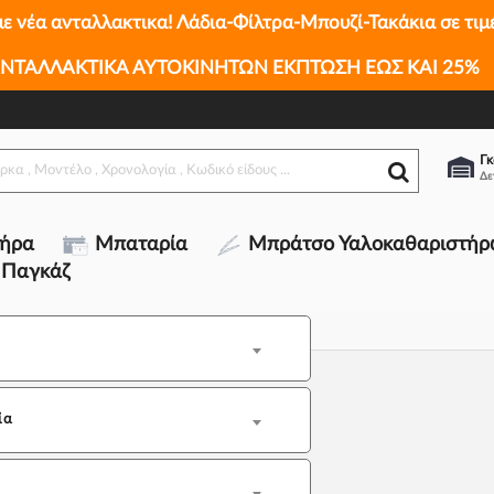
με νέα ανταλλακτικα! Λάδια-Φίλτρα-Μπουζί-Τακάκια σε τιμ
ΝΤΑΛΛΑΚΤΙΚΑ ΑΥΤΟΚΙΝΗΤΩΝ ΕΚΠΤΩΣΗ ΕΩΣ ΚΑΙ 25%
Γκ
τήρα
Μπαταρία
Μπράτσο Υαλοκαθαριστήρ
 Παγκάζ
ία