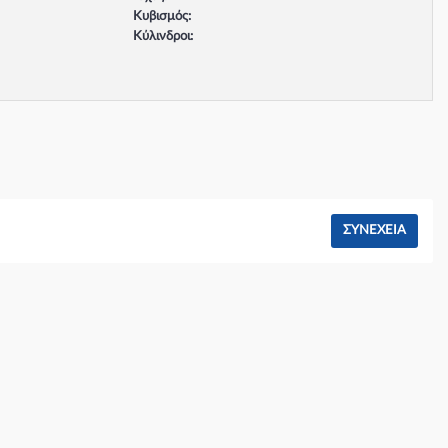
Κυβισμός:
Κύλινδροι:
Βαλβίδες:
Τύπος κινητήρα:
Σύστημα φρένων:
ΣΥΝΈΧΕΙΑ