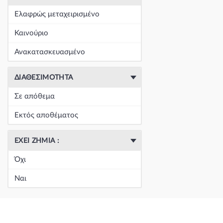
+
Είδη Φανοποιΐας
(60390)
Ελαφρώς μεταχειρισμένο
+
Εξάτμιση
(164)
Καινούριο
+
Ζάντες & Λάστιχα
(293)
Ανακατασκευασμένο
+
Ηλεκτρικά-Ηλεκτρονικά
(1351)
ΔΙΑΘΕΣΙΜΌΤΗΤΑ
+
Ημιαξόνια & Εξαρτήματα
(57)
Σε απόθεμα
+
Ηχος-Εικόνα-GPS
(123)
Εκτός αποθέματος
+
Καθαρισμός τζαμιών
(5050)
ΈΧΕΙ ΖΗΜΙΆ :
+
Καθρέπτης & Εξαρτήματα
(18272)
Όχι
Κεντρική
(0)
Ναι
Κεντρική
(0)
Κεντρική
(0)