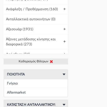
+
Ανάφλεξη / Προθέρμανση
(160)
Ανταλλακτικά αυτοκινήτων
(0)
+
Αξεσουάρ
(1931)
Άξονες μετάδοσης κίνησης και
+
διαφορικά
(273)
+
Απόσβεση
(34)
Καθαρισμός Φίλτρων
+
Βελτίωση Αυτοκινήτου
(1)
+
Γραμμές και σωλήνες
(422)
ΠΟΙΌΤΗΤΑ
Γνήσιο
Γρύλοι-Διακόπτες & Αμορτισέρ
+
Ανύψωσης
(19672)
Aftermarket
+
Εγκέφαλοι & Ασφαλειοθήκες
(1440)
ΚΑΤΆΣΤΑΣΗ ΑΝΤΑΛΛΑΚΤΙΚΟΎ: