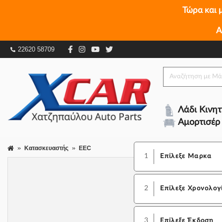
Τώρα και 
Α
22620 58709
Λάδι Κινη
Αμορτισέρ
Κατασκευαστής
EEC
1
Επίλεξε Μαρκα
2
Επίλεξε Χρονολογ
3
Επίλεξε Έκδοση