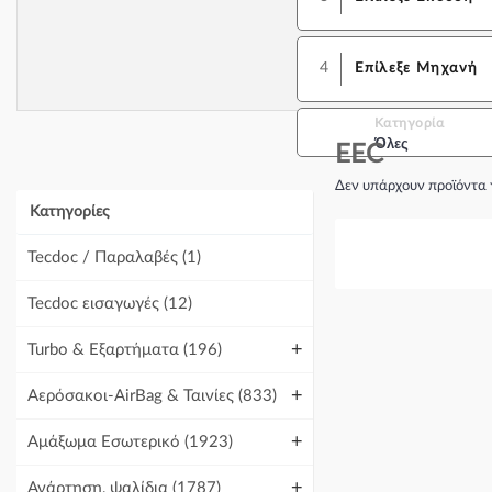
4
Επίλεξε Μηχανή
Κατηγορία
Όλες
EEC
Δεν υπάρχουν προϊόντα 
Κατηγορίες
Tecdoc / Παραλαβές
(1)
Tecdoc εισαγωγές
(12)
+
Turbo & Εξαρτήματα
(196)
+
Αερόσακοι-AirBag & Ταινίες
(833)
+
Αμάξωμα Εσωτερικό
(1923)
+
Ανάρτηση, ψαλίδια
(1787)