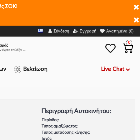
ές ΣΟΚ!
Σύνδεση
Εγγραφή
Αγαπημένα (0)
0
αράζ
Δεν έχετε επιλέξει αμάξι.
Live Chat
ων
Βελτίωση
Περιγραφή Αυτοκινήτου:
Περίοδος:
Τύπος αμαξώματος:
Τύπος μετάδοσης κίνησης:
Ισχύς: