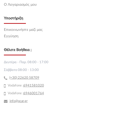
O Λογαριασμός μου
Υποστήριξη
Επικοινωνήστε μαζί μας
Εγγύηση
Θέλετε Βοήθεια ;
Δευτέρα - Παρ. 08:00 - 17:00
Σάββατο 08:00 - 13:00
(+30) 22620 58709
Vodafone :
69
41581020
Vodafone :
6946001764
info@xcar.gr