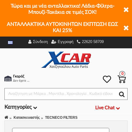
Τώρα και με νέα ανταλλακτικα! Λάδια-Φίλτρα-
Μπουζί-Τακάκια σε τιμές ΣΟΚ!
ΑΝΤΑΛΛΑΚΤΙΚΑ ΑΥΤΟΚΙΝΗΤΩΝ ΕΚΠΤΩΣΗ ΕΩΣ
ΚΑΙ 25%
Σύνδεση
Εγγραφή
22620 58709
Φίλτρα
0
Γκαράζ
Δεν έχετε επιλέξει αμάξι.
Κατηγορίες
Live Chat
Κατασκευαστής
TECNECO FILTERS