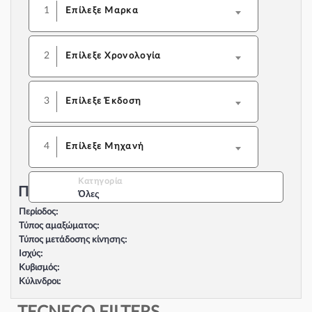
1
Επίλεξε Μαρκα
2
Επίλεξε Χρονολογία
3
Επίλεξε Έκδοση
4
Επίλεξε Μηχανή
Κατηγορία
Περιγραφή Αυτοκινήτου:
Όλες
Περίοδος:
Τύπος αμαξώματος:
Τύπος μετάδοσης κίνησης:
Ισχύς:
Κυβισμός:
Κύλινδροι:
Βαλβίδες:
Τύπος κινητήρα: