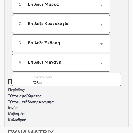
1
Επίλεξε Μαρκα
2
Επίλεξε Χρονολογία
3
Επίλεξε Έκδοση
4
Επίλεξε Μηχανή
Κατηγορία
Περιγραφή Αυτοκινήτου:
Όλες
Περίοδος:
Τύπος αμαξώματος:
Τύπος μετάδοσης κίνησης:
Ισχύς:
Κυβισμός:
Κύλινδροι:
Βαλβίδες:
Τύπος κινητήρα: