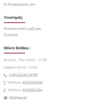
O Λογαριασμός μου
Υποστήριξη
Επικοινωνήστε μαζί μας
Εγγύηση
Θέλετε Βοήθεια ;
Δευτέρα - Παρ. 08:00 - 17:00
Σάββατο 08:00 - 13:00
(+30) 22620 58709
Vodafone :
69
41581020
Vodafone :
6946001764
info@xcar.gr