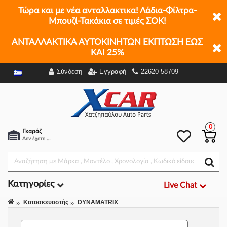
Τώρα και με νέα ανταλλακτικα! Λάδια-Φίλτρα-
Μπουζί-Τακάκια σε τιμές ΣΟΚ!
ΑΝΤΑΛΛΑΚΤΙΚΑ ΑΥΤΟΚΙΝΗΤΩΝ ΕΚΠΤΩΣΗ ΕΩΣ
ΚΑΙ 25%
Σύνδεση
Εγγραφή
22620 58709
Φίλτρα
0
Γκαράζ
Δεν έχετε επιλέξει αμάξι.
Κατηγορίες
Live Chat
Κατασκευαστής
DYNAMATRIX