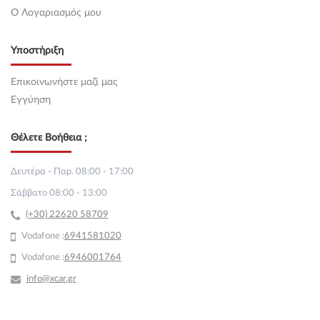
O Λογαριασμός μου
Υποστήριξη
Επικοινωνήστε μαζί μας
Εγγύηση
Θέλετε Βοήθεια ;
Δευτέρα - Παρ. 08:00 - 17:00
Σάββατο 08:00 - 13:00
(+30) 22620 58709
Vodafone :
69
41581020
Vodafone :
6946001764
info@xcar.gr