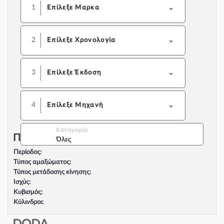
1
Επίλεξε Μαρκα
2
Επίλεξε Χρονολογία
3
Επίλεξε Έκδοση
4
Επίλεξε Μηχανή
Κατηγορία
Περιγραφή Αυτοκινήτου:
Όλες
Περίοδος:
Τύπος αμαξώματος:
Τύπος μετάδοσης κίνησης:
Ισχύς:
Κυβισμός:
Κύλινδροι:
Βαλβίδες:
Τύπος κινητήρα: