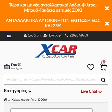
Τώρα και με νέα ανταλλακτικα! Λάδια-Φίλτρα-
Μπουζί-Τακάκια σε τιμές ΣΟΚ!
ΑΝΤΑΛΛΑΚΤΙΚΑ ΑΥΤΟΚΙΝΗΤΩΝ ΕΚΠΤΩΣΗ ΕΩΣ
ΚΑΙ 25%
Σύνδεση
Εγγραφή
22620 58709
Φίλτρα
0
Γκαράζ
Δεν έχετε επιλέξει αμάξι.
Κατηγορίες
Live Chat
Κατασκευαστής
DODA