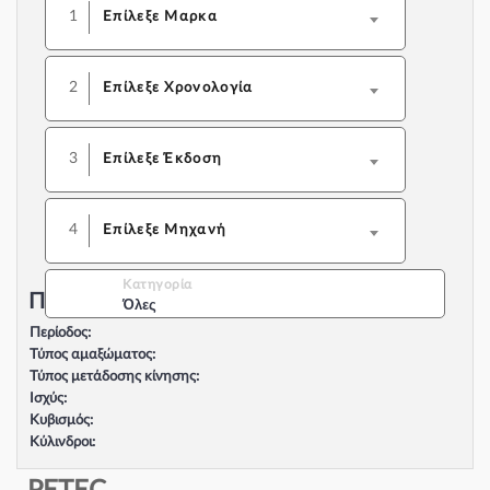
1
Επίλεξε Μαρκα
2
Επίλεξε Χρονολογία
3
Επίλεξε Έκδοση
4
Επίλεξε Μηχανή
Κατηγορία
Περιγραφή Αυτοκινήτου:
Όλες
Περίοδος:
Τύπος αμαξώματος:
Τύπος μετάδοσης κίνησης:
Ισχύς:
Κυβισμός:
Κύλινδροι:
Βαλβίδες:
Τύπος κινητήρα: