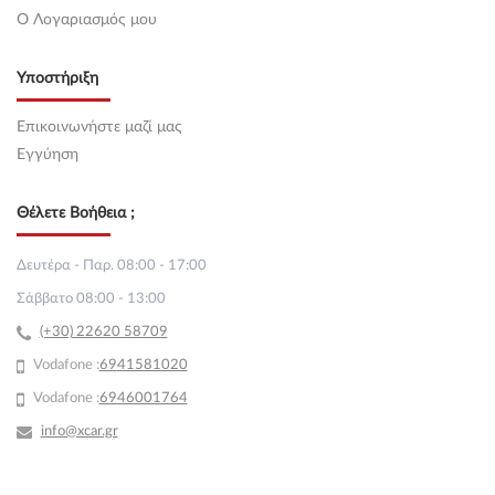
O Λογαριασμός μου
Υποστήριξη
Επικοινωνήστε μαζί μας
Εγγύηση
Θέλετε Βοήθεια ;
Δευτέρα - Παρ. 08:00 - 17:00
Σάββατο 08:00 - 13:00
(+30) 22620 58709
Vodafone :
69
41581020
Vodafone :
6946001764
info@xcar.gr