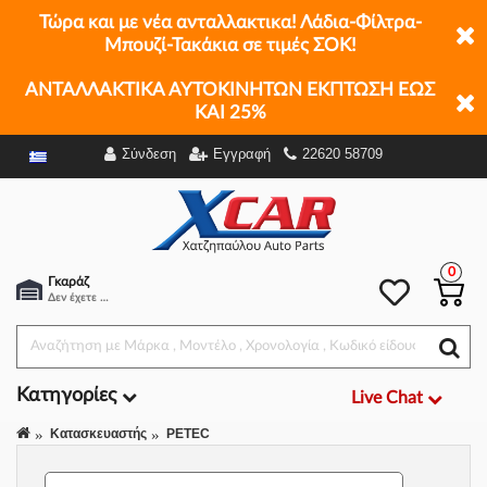
Τώρα και με νέα ανταλλακτικα! Λάδια-Φίλτρα-
Μπουζί-Τακάκια σε τιμές ΣΟΚ!
ΑΝΤΑΛΛΑΚΤΙΚΑ ΑΥΤΟΚΙΝΗΤΩΝ ΕΚΠΤΩΣΗ ΕΩΣ
ΚΑΙ 25%
Σύνδεση
Εγγραφή
22620 58709
Φίλτρα
0
Γκαράζ
Δεν έχετε επιλέξει αμάξι.
Κατηγορίες
Live Chat
Κατασκευαστής
PETEC