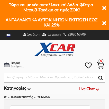
Τώρα και με νέα ανταλλακτικα! Λάδια-Φίλτρα-
Μπουζί-Τακάκια σε τιμές ΣΟΚ!
ΑΝΤΑΛΛΑΚΤΙΚΑ ΑΥΤΟΚΙΝΗΤΩΝ ΕΚΠΤΩΣΗ ΕΩΣ
ΚΑΙ 25%
Σύνδεση
Εγγραφή
22620 58709
Φίλτρα
0
Γκαράζ
Δεν έχετε επιλέξει αμάξι.
Κατηγορίες
Live Chat
Κατασκευαστής
YENMAK