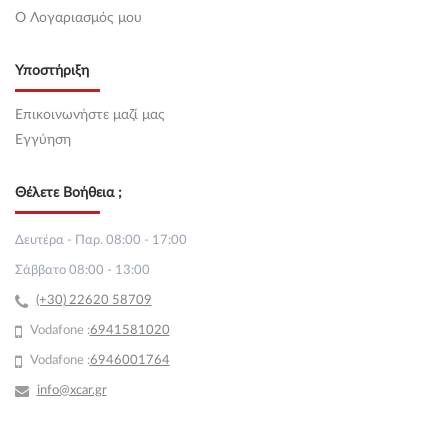
O Λογαριασμός μου
Υποστήριξη
Επικοινωνήστε μαζί μας
Εγγύηση
Θέλετε Βοήθεια ;
Δευτέρα - Παρ. 08:00 - 17:00
Σάββατο 08:00 - 13:00
(+30) 22620 58709
Vodafone :
69
41581020
Vodafone :
6946001764
info@xcar.gr