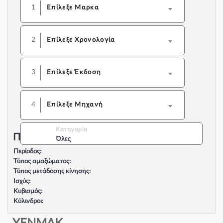
1
Επίλεξε Μαρκα
2
Επίλεξε Χρονολογία
3
Επίλεξε Έκδοση
4
Επίλεξε Μηχανή
Κατηγορία
Περιγραφή Αυτοκινήτου:
Όλες
Περίοδος:
Τύπος αμαξώματος:
Τύπος μετάδοσης κίνησης:
Ισχύς:
Κυβισμός:
Κύλινδροι:
Βαλβίδες:
Τύπος κινητήρα: