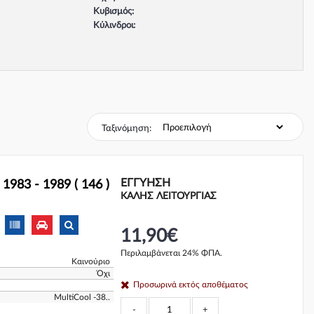
Κυβισμός:
Κύλινδροι:
Βαλβίδες:
Τύπος κινητήρα:
Σύστημα φρένων:
Ταξινόμηση:
ΕΓΓΎΗΣΗ
983 - 1989 ( 146 )
ΚΑΛΗΣ ΛΕΙΤΟΥΡΓΙΑΣ
11,90€
Περιλαμβάνεται 24% ΦΠΑ.
Καινούριο
Όχι
Προσωρινά εκτός αποθέματος
MultiCool -38..
-
+