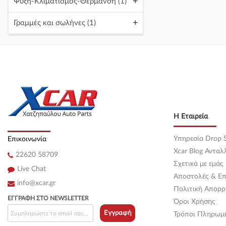
+
Ψύξη-Κλιματισμός-Θέρμανση
(1)
Κεντρική
(0)
+
Γραμμές και σωλήνες
(1)
Κεντρική
(0)
Κεντρική
(0)
Κεντρική
(0)
Κεντρική
(0)
Η Εταιρεία
Κεντρική
(0)
Υπηρεσία Drop S
Επικοινωνία
Κεντρική
(0)
Xcar Blog Ανταλ
22620 58709
Κεντρική
(0)
Σχετικά με εμάς
Live Chat
Αποστολές & Επ
Κεντρική
(0)
info@xcar.gr
Πολιτική Απορρ
ΕΓΓΡΑΦΉ ΣΤΟ NEWSLETTER
Όροι Χρήσης
Κεντρική
(0)
Εγγραφή
Τρόποι Πληρωμ
Κεντρική
(0)