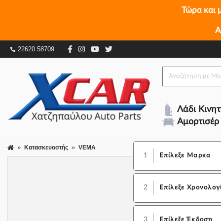
Τώρα και 
Α
22620 58709
Λάδι Κινη
Αμορτισέρ
Κατασκευαστής
VEMA
1
Επίλεξε Μαρκα
2
Επίλεξε Χρονολογ
3
Επίλεξε Έκδοση