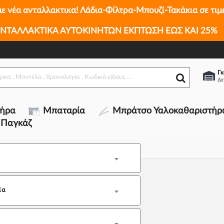
με νέα ανταλλακτικα! Λάδια-Φίλτρα-Μπουζί-Τακάκια σε τιμ
ΝΤΑΛΛΑΚΤΙΚΑ ΑΥΤΟΚΙΝΗΤΩΝ ΕΚΠΤΩΣΗ ΕΩΣ ΚΑΙ 25%
Γκ
τήρα
Μπαταρία
Μπράτσο Υαλοκαθαριστήρ
 Παγκάζ
ία