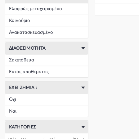
+
Είδη Φανοποιΐας
(60393)
Ελαφρώς μεταχειρισμένο
+
Εξάτμιση
(164)
Καινούριο
+
Ζάντες & Λάστιχα
(293)
Ανακατασκευασμένο
+
Ηλεκτρικά-Ηλεκτρονικά
(1351)
ΔΙΑΘΕΣΙΜΌΤΗΤΑ
+
Ημιαξόνια & Εξαρτήματα
(57)
Σε απόθεμα
+
Ηχος-Εικόνα-GPS
(123)
Εκτός αποθέματος
+
Καθαρισμός τζαμιών
(5051)
ΈΧΕΙ ΖΗΜΙΆ :
+
Καθρέπτης & Εξαρτήματα
(18271)
Όχι
Κεντρική
(0)
Ναι
Κεντρική
(0)
ΚΑΤΗΓΟΡΊΕΣ
Κεντρική
(0)