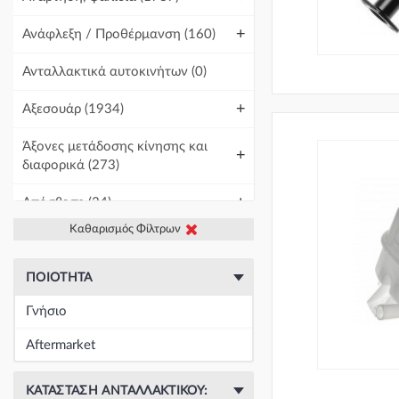
+
Ανάφλεξη / Προθέρμανση
(160)
Ανταλλακτικά αυτοκινήτων
(0)
+
Αξεσουάρ
(1934)
Άξονες μετάδοσης κίνησης και
+
διαφορικά
(273)
+
Απόσβεση
(34)
Καθαρισμός Φίλτρων
+
Βελτίωση Αυτοκινήτου
(1)
+
Γραμμές και σωλήνες
(438)
ΠΟΙΌΤΗΤΑ
Γνήσιο
Γρύλοι-Διακόπτες & Αμορτισέρ
+
Ανύψωσης
(19671)
Aftermarket
+
Εγκέφαλοι & Ασφαλειοθήκες
(1439)
ΚΑΤΆΣΤΑΣΗ ΑΝΤΑΛΛΑΚΤΙΚΟΎ: