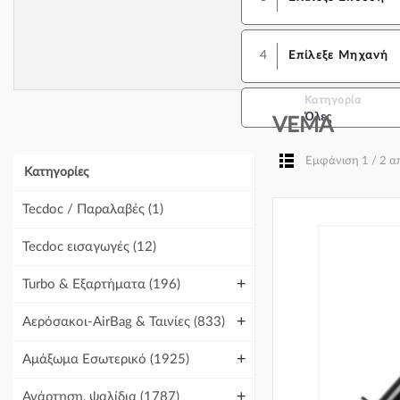
4
Επίλεξε Μηχανή
Κατηγορία
Όλες
VEMA
Εμφάνιση 1 / 2 
Κατηγορίες
Tecdoc / Παραλαβές
(1)
Tecdoc εισαγωγές
(12)
+
Turbo & Εξαρτήματα
(196)
+
Αερόσακοι-AirBag & Ταινίες
(833)
+
Αμάξωμα Εσωτερικό
(1925)
+
Ανάρτηση, ψαλίδια
(1787)