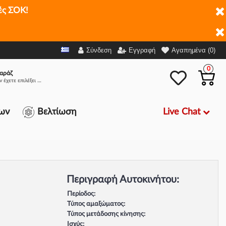
ές ΣΟΚ!
Σύνδεση
Εγγραφή
Αγαπημένα (0)
0
αράζ
Δεν έχετε επιλέξει αμάξι.
Live Chat
ων
Βελτίωση
Περιγραφή Αυτοκινήτου:
Περίοδος:
Τύπος αμαξώματος:
Τύπος μετάδοσης κίνησης:
Ισχύς: