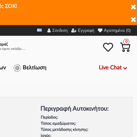
ές ΣΟΚ!
Σύνδεση
Εγγραφή
Αγαπημένα (0)
0
αράζ
Δεν έχετε επιλέξει αμάξι.
Live Chat
ων
Βελτίωση
Περιγραφή Αυτοκινήτου:
Περίοδος:
Τύπος αμαξώματος:
Τύπος μετάδοσης κίνησης:
Ισχύς: