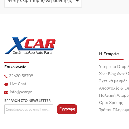
+
Ψύξη-Κλιματισμός-Θέρμανση
(3)
Κεντρική
(0)
Κεντρική
(0)
Κεντρική
(0)
Κεντρική
(0)
Η Εταιρεία
Κεντρική
(0)
Υπηρεσία Drop S
Επικοινωνία
Κεντρική
(0)
Xcar Blog Ανταλ
22620 58709
Κεντρική
(0)
Σχετικά με εμάς
Live Chat
Αποστολές & Επ
Κεντρική
(0)
info@xcar.gr
Πολιτική Απορρ
ΕΓΓΡΑΦΉ ΣΤΟ NEWSLETTER
Όροι Χρήσης
Κεντρική
(0)
Εγγραφή
Τρόποι Πληρωμ
Κεντρική
(0)
Κεντρική
(0)