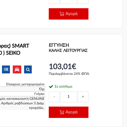
Αγορά
ΕΓΓΎΗΣΗ
ορας) SMART
ΚΑΛΗΣ ΛΕΙΤΟΥΡΓΙΑΣ
 ) SEIKO
103,01€
Περιλαμβάνεται 24% ΦΠΑ.
Ελαφρώς μεταχειρισμένο
Σε απόθεμα
Όχι
Γνήσιο
-
+
ισμός κατασκευαστή GENUINE
 Αριθμός ραβδώσεων 3 Διάμ.
τροχαλία..
Αγορά