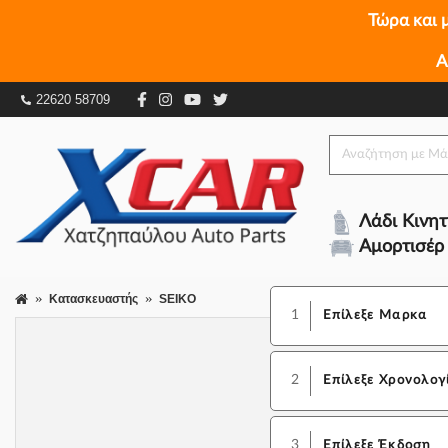
Τώρα και 
Α
22620 58709
Λάδι Κινη
Αμορτισέρ
Κατασκευαστής
SEIKO
1
Επίλεξε Μαρκα
2
Επίλεξε Χρονολογ
3
Επίλεξε Έκδοση