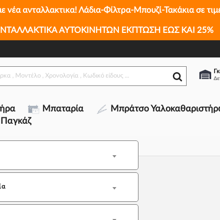
με νέα ανταλλακτικα! Λάδια-Φίλτρα-Μπουζί-Τακάκια σε τιμ
ΝΤΑΛΛΑΚΤΙΚΑ ΑΥΤΟΚΙΝΗΤΩΝ ΕΚΠΤΩΣΗ ΕΩΣ ΚΑΙ 25%
Γκ
τήρα
Μπαταρία
Μπράτσο Υαλοκαθαριστήρ
 Παγκάζ
ία