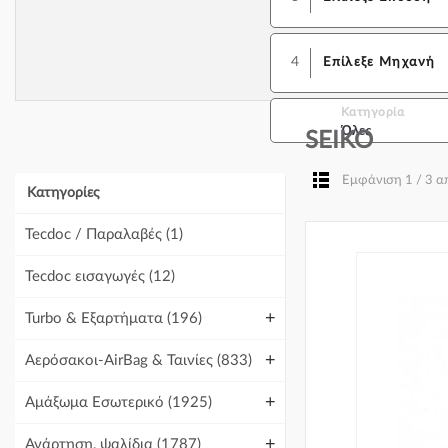
4
Επίλεξε Μηχανή
Κατηγορία
Όλες
SEIKO
Εμφάνιση 1 / 3 
Κατηγορίες
Tecdoc / Παραλαβές
(1)
Tecdoc εισαγωγές
(12)
+
Turbo & Εξαρτήματα
(196)
+
Αερόσακοι-AirBag & Ταινίες
(833)
+
Αμάξωμα Εσωτερικό
(1925)
+
Ανάρτηση, ψαλίδια
(1787)