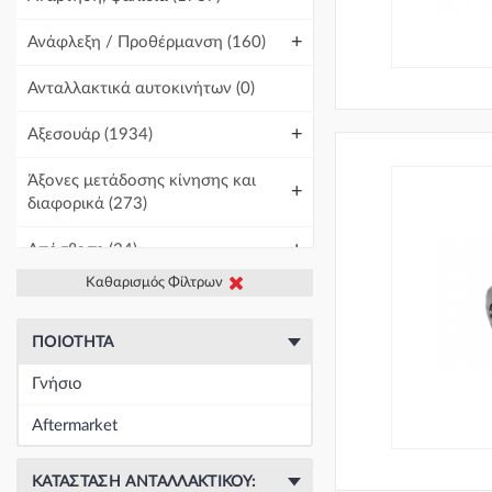
+
Ανάφλεξη / Προθέρμανση
(160)
Ανταλλακτικά αυτοκινήτων
(0)
+
Αξεσουάρ
(1934)
Άξονες μετάδοσης κίνησης και
+
διαφορικά
(273)
+
Απόσβεση
(34)
Καθαρισμός Φίλτρων
+
Βελτίωση Αυτοκινήτου
(1)
+
Γραμμές και σωλήνες
(438)
ΠΟΙΌΤΗΤΑ
Γνήσιο
Γρύλοι-Διακόπτες & Αμορτισέρ
+
Ανύψωσης
(19671)
Aftermarket
+
Εγκέφαλοι & Ασφαλειοθήκες
(1439)
ΚΑΤΆΣΤΑΣΗ ΑΝΤΑΛΛΑΚΤΙΚΟΎ: