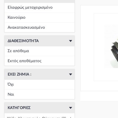
+
Είδη Φανοποιΐας
(60393)
Ελαφρώς μεταχειρισμένο
+
Εξάτμιση
(164)
Καινούριο
+
Ζάντες & Λάστιχα
(293)
Ανακατασκευασμένο
+
Ηλεκτρικά-Ηλεκτρονικά
(1351)
ΔΙΑΘΕΣΙΜΌΤΗΤΑ
+
Ημιαξόνια & Εξαρτήματα
(57)
Σε απόθεμα
+
Ηχος-Εικόνα-GPS
(123)
Εκτός αποθέματος
+
Καθαρισμός τζαμιών
(5051)
ΈΧΕΙ ΖΗΜΙΆ :
+
Καθρέπτης & Εξαρτήματα
(18271)
Όχι
Κεντρική
(0)
Ναι
Κεντρική
(0)
ΚΑΤΗΓΟΡΊΕΣ
Κεντρική
(0)