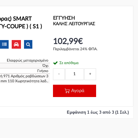
ΕΓΓΎΗΣΗ
ορας) SMART
ΚΑΛΗΣ ΛΕΙΤΟΥΡΓΙΑΣ
Y-COUPE ) ( S1 )
102,99€
Περιλαμβάνεται 24% ΦΠΑ.
Ελαφρώς μεταχειρισμένο
Σε απόθεμα
Όχι
Γνήσιο
-
+
τή 971 Αριθμός ραβδώσεων 3
] mm 110 Χωρητικότητα λαδ..
Αγορά
Εμφάνιση 1 έως 3 από 3 (1 Σελ.)