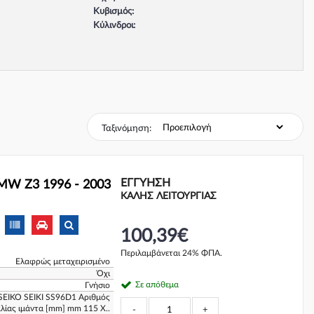
Κυβισμός:
Κύλινδροι:
Βαλβίδες:
Τύπος κινητήρα:
Σύστημα φρένων:
Ταξινόμηση:
ΕΓΓΎΗΣΗ
MW Z3 1996 - 2003
ΚΑΛΗΣ ΛΕΙΤΟΥΡΓΙΑΣ
100,39€
Περιλαμβάνεται 24% ΦΠΑ.
Ελαφρώς μεταχειρισμένο
Όχι
Σε απόθεμα
Γνήσιο
SEIKO SEIKI SS96D1 Αριθμός
λίας ιμάντα [mm] mm 115 Χ..
-
+