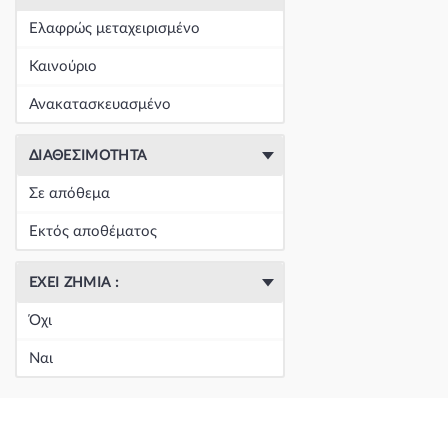
+
Είδη Φανοποιΐας
(60390)
Ελαφρώς μεταχειρισμένο
+
Εξάτμιση
(164)
Καινούριο
+
Ζάντες & Λάστιχα
(293)
Ανακατασκευασμένο
+
Ηλεκτρικά-Ηλεκτρονικά
(1351)
ΔΙΑΘΕΣΙΜΌΤΗΤΑ
+
Ημιαξόνια & Εξαρτήματα
(57)
Σε απόθεμα
+
Ηχος-Εικόνα-GPS
(123)
Εκτός αποθέματος
+
Καθαρισμός τζαμιών
(5050)
ΈΧΕΙ ΖΗΜΙΆ :
+
Καθρέπτης & Εξαρτήματα
(18273)
Όχι
Κεντρική
(0)
Ναι
Κεντρική
(0)
Κεντρική
(0)