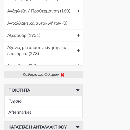
+
Ανάφλεξη / Προθέρμανση
(160)
Ανταλλακτικά αυτοκινήτων
(0)
+
Αξεσουάρ
(1931)
Άξονες μετάδοσης κίνησης και
+
διαφορικά
(273)
+
Απόσβεση
(34)
Καθαρισμός Φίλτρων
+
Βελτίωση Αυτοκινήτου
(1)
+
Γραμμές και σωλήνες
(422)
ΠΟΙΌΤΗΤΑ
Γνήσιο
Γρύλοι-Διακόπτες & Αμορτισέρ
+
Ανύψωσης
(19673)
Aftermarket
+
Εγκέφαλοι & Ασφαλειοθήκες
(1440)
ΚΑΤΆΣΤΑΣΗ ΑΝΤΑΛΛΑΚΤΙΚΟΎ: