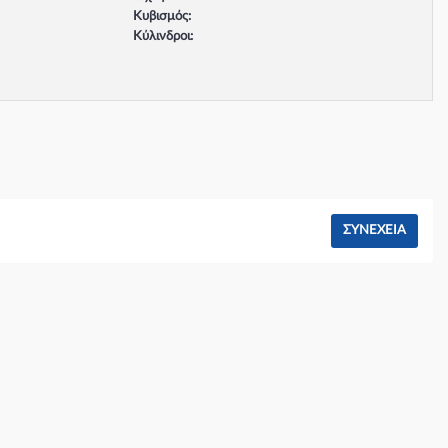
Κυβισμός:
Κύλινδροι:
Βαλβίδες:
Τύπος κινητήρα:
Σύστημα φρένων:
ΣΥΝΈΧΕΙΑ