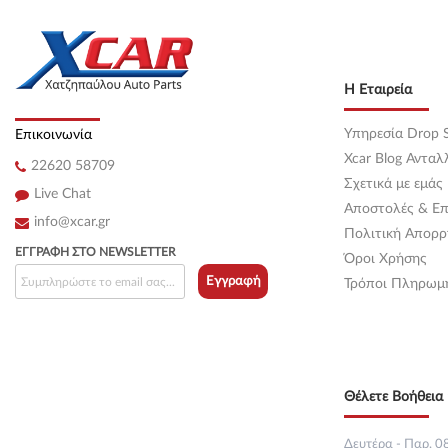
Κεντρική
(0)
Κεντρική
(0)
Η Εταιρεία
Κεντρική
(0)
Υπηρεσία Drop S
Επικοινωνία
Κεντρική
(0)
Xcar Blog Ανταλ
22620 58709
Σχετικά με εμάς
Κεντρική
(0)
Live Chat
Αποστολές & Επ
info@xcar.gr
Κεντρική
(0)
Πολιτική Απορρ
ΕΓΓΡΑΦΉ ΣΤΟ NEWSLETTER
Όροι Χρήσης
Κεντρική
(0)
Εγγραφή
Τρόποι Πληρωμ
Κεντρική
(0)
Κεντρική
(0)
Θέλετε Βοήθεια 
Κεντρική
(0)
Κεντρική
(0)
Δευτέρα - Παρ. 08