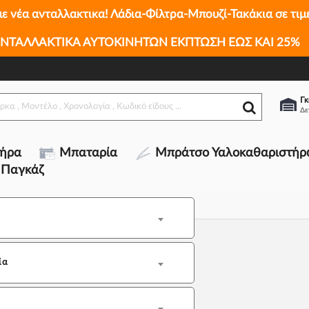
με νέα ανταλλακτικα! Λάδια-Φίλτρα-Μπουζί-Τακάκια σε τιμ
ΝΤΑΛΛΑΚΤΙΚΑ ΑΥΤΟΚΙΝΗΤΩΝ ΕΚΠΤΩΣΗ ΕΩΣ ΚΑΙ 25%
Γκ
τήρα
Μπαταρία
Μπράτσο Υαλοκαθαριστήρ
 Παγκάζ
ία