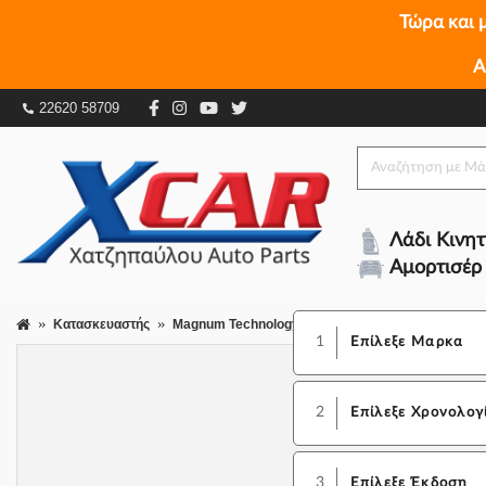
Τώρα και 
Α
22620 58709
Λάδι Κινη
Αμορτισέρ
Κατασκευαστής
Magnum Technology
1
Επίλεξε Μαρκα
2
Επίλεξε Χρονολογ
3
Επίλεξε Έκδοση