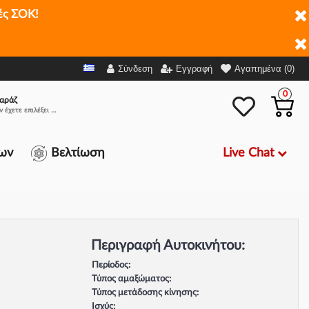
ές ΣΟΚ!
Σύνδεση
Εγγραφή
Αγαπημένα (0)
0
αράζ
Δεν έχετε επιλέξει αμάξι.
Live Chat
ων
Βελτίωση
Περιγραφή Αυτοκινήτου:
Περίοδος:
Τύπος αμαξώματος:
Τύπος μετάδοσης κίνησης:
Ισχύς: