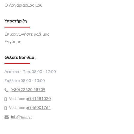
O Λογαριασμός μου
Υποστήριξη
Επικοινωνήστε μαζί μας
Εγγύηση
Θέλετε Βοήθεια ;
Δευτέρα - Παρ. 08:00 - 17:00
Σάββατο 08:00 - 13:00
(+30) 22620 58709
Vodafone :
69
41581020
Vodafone :
6946001764
info@xcar.gr