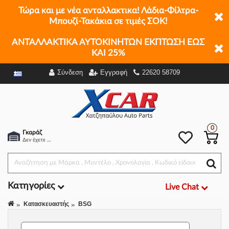
Τώρα και με νέα ανταλλακτικα! Λάδια-Φίλτρα-
Μπουζί-Τακάκια σε τιμές ΣΟΚ!
ΑΝΤΑΛΛΑΚΤΙΚΑ ΑΥΤΟΚΙΝΗΤΩΝ ΕΚΠΤΩΣΗ ΕΩΣ
ΚΑΙ 25%
Σύνδεση
Εγγραφή
22620 58709
Φίλτρα
0
Γκαράζ
Δεν έχετε επιλέξει αμάξι.
Κατηγορίες
Live Chat
Κατασκευαστής
BSG