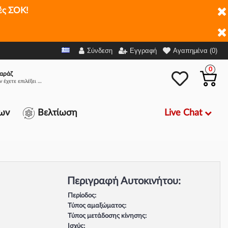
ές ΣΟΚ!
Σύνδεση
Εγγραφή
Αγαπημένα (0)
0
αράζ
Δεν έχετε επιλέξει αμάξι.
Live Chat
ων
Βελτίωση
Περιγραφή Αυτοκινήτου:
Περίοδος:
Τύπος αμαξώματος:
Τύπος μετάδοσης κίνησης:
Ισχύς: