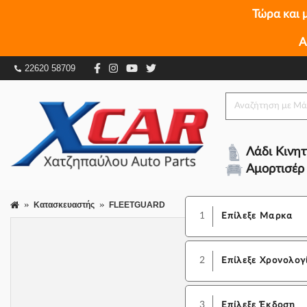
Τώρα και 
Α
22620 58709
Λάδι Κινη
Αμορτισέρ
Κατασκευαστής
FLEETGUARD
1
Επίλεξε Μαρκα
2
Επίλεξε Χρονολογ
3
Επίλεξε Έκδοση