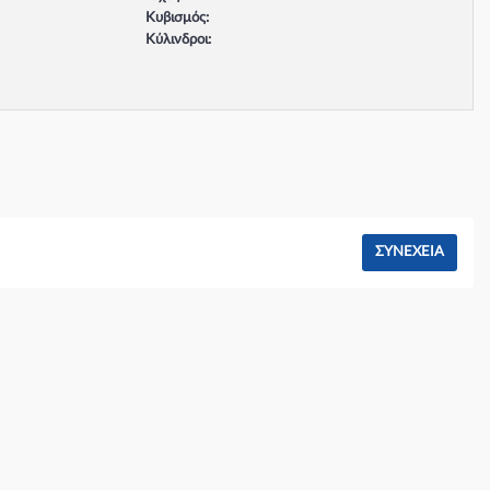
Κυβισμός:
Κύλινδροι:
Βαλβίδες:
Τύπος κινητήρα:
Σύστημα φρένων:
ΣΥΝΈΧΕΙΑ