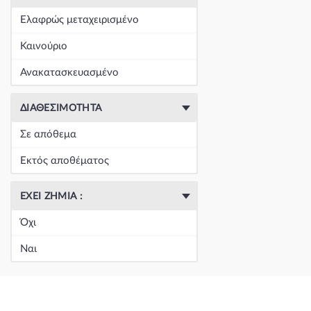
+
Είδη Φανοποιΐας
(60390)
Ελαφρώς μεταχειρισμένο
+
Εξάτμιση
(164)
Καινούριο
+
Ζάντες & Λάστιχα
(293)
Ανακατασκευασμένο
+
Ηλεκτρικά-Ηλεκτρονικά
(1353)
ΔΙΑΘΕΣΙΜΌΤΗΤΑ
+
Ημιαξόνια & Εξαρτήματα
(57)
Σε απόθεμα
+
Ηχος-Εικόνα-GPS
(123)
Εκτός αποθέματος
+
Καθαρισμός τζαμιών
(5050)
ΈΧΕΙ ΖΗΜΙΆ :
+
Καθρέπτης & Εξαρτήματα
(18271)
Όχι
Κεντρική
(0)
Ναι
Κεντρική
(0)
Κεντρική
(0)