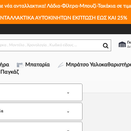
με νέα ανταλλακτικα! Λάδια-Φίλτρα-Μπουζί-Τακάκια σε τιμ
ΝΤΑΛΛΑΚΤΙΚΑ ΑΥΤΟΚΙΝΗΤΩΝ ΕΚΠΤΩΣΗ ΕΩΣ ΚΑΙ 25%
Γκ
τήρα
Μπαταρία
Μπράτσο Υαλοκαθαριστήρ
 Παγκάζ
ία