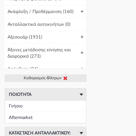
+
Ανάφλεξη / Προθέρμανση
(160)
Ανταλλακτικά αυτοκινήτων
(0)
+
Αξεσουάρ
(1931)
Άξονες μετάδοσης κίνησης και
+
διαφορικά
(273)
+
Απόσβεση
(34)
Καθαρισμός Φίλτρων
+
Βελτίωση Αυτοκινήτου
(1)
+
Γραμμές και σωλήνες
(430)
ΠΟΙΌΤΗΤΑ
Γνήσιο
Γρύλοι-Διακόπτες & Αμορτισέρ
+
Ανύψωσης
(19671)
Aftermarket
+
Εγκέφαλοι & Ασφαλειοθήκες
(1439)
ΚΑΤΆΣΤΑΣΗ ΑΝΤΑΛΛΑΚΤΙΚΟΎ: