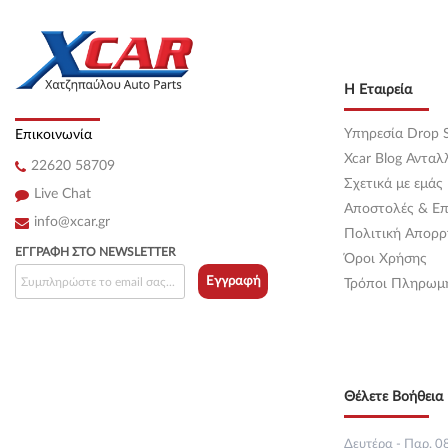
Κεντρική
(0)
Κεντρική
(0)
Η Εταιρεία
Κεντρική
(0)
Υπηρεσία Drop S
Επικοινωνία
Κεντρική
(0)
Xcar Blog Ανταλ
22620 58709
Σχετικά με εμάς
Κεντρική
(0)
Live Chat
Αποστολές & Επ
info@xcar.gr
Κεντρική
(0)
Πολιτική Απορρ
ΕΓΓΡΑΦΉ ΣΤΟ NEWSLETTER
Όροι Χρήσης
Κεντρική
(0)
Εγγραφή
Τρόποι Πληρωμ
Κεντρική
(0)
Κεντρική
(0)
Θέλετε Βοήθεια 
Κεντρική
(0)
Κεντρική
(0)
Δευτέρα - Παρ. 08