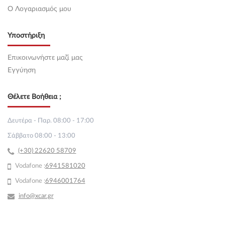
O Λογαριασμός μου
Υποστήριξη
Επικοινωνήστε μαζί μας
Εγγύηση
Θέλετε Βοήθεια ;
Δευτέρα - Παρ. 08:00 - 17:00
Σάββατο 08:00 - 13:00
(+30) 22620 58709
Vodafone :
69
41581020
Vodafone :
6946001764
info@xcar.gr