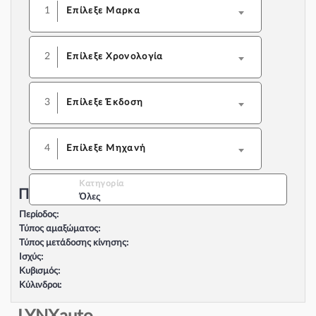
1
Επίλεξε Μαρκα
2
Επίλεξε Χρονολογία
3
Επίλεξε Έκδοση
4
Επίλεξε Μηχανή
Κατηγορία
Περιγραφή Αυτοκινήτου:
Όλες
Περίοδος:
Τύπος αμαξώματος:
Τύπος μετάδοσης κίνησης:
Ισχύς:
Κυβισμός:
Κύλινδροι:
Βαλβίδες:
Τύπος κινητήρα: