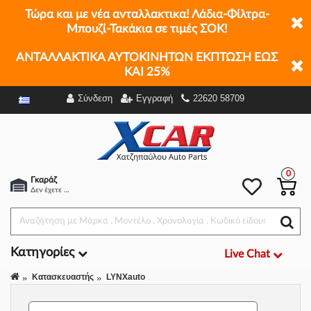
Τώρα και με νέα ανταλλακτικα! Λάδια-Φίλτρα-
Μπουζί-Τακάκια σε τιμές ΣΟΚ!
ΑΝΤΑΛΛΑΚΤΙΚΑ ΑΥΤΟΚΙΝΗΤΩΝ ΕΚΠΤΩΣΗ ΕΩΣ
ΚΑΙ 25%
Σύνδεση
Εγγραφή
22620 58709
Φίλτρα
0
Γκαράζ
Δεν έχετε επιλέξει αμάξι.
Κατηγορίες
Live Chat
Κατασκευαστής
LYNXauto