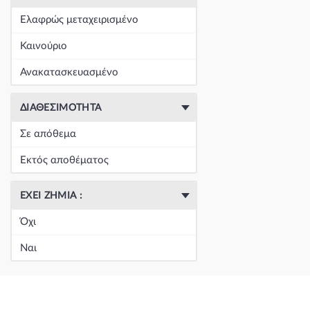
+
Είδη Φανοποιΐας
(60390)
Ελαφρώς μεταχειρισμένο
+
Εξάτμιση
(164)
Καινούριο
+
Ζάντες & Λάστιχα
(293)
Ανακατασκευασμένο
+
Ηλεκτρικά-Ηλεκτρονικά
(1353)
ΔΙΑΘΕΣΙΜΌΤΗΤΑ
+
Ημιαξόνια & Εξαρτήματα
(57)
Σε απόθεμα
+
Ηχος-Εικόνα-GPS
(123)
Εκτός αποθέματος
+
Καθαρισμός τζαμιών
(5050)
ΈΧΕΙ ΖΗΜΙΆ :
+
Καθρέπτης & Εξαρτήματα
(18271)
Όχι
Κεντρική
(0)
Ναι
Κεντρική
(0)
Κεντρική
(0)