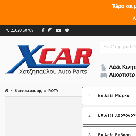
Τώρα και 
Α
22620 58709
Λάδι Κινη
Αμορτισέρ
Κατασκευαστής
ROTA
1
Επίλεξε Μαρκα
2
Επίλεξε Χρονολογ
3
Επίλεξε Έκδοση