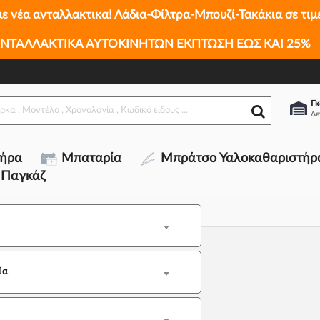
με νέα ανταλλακτικα! Λάδια-Φίλτρα-Μπουζί-Τακάκια σε τιμ
ΝΤΑΛΛΑΚΤΙΚΑ ΑΥΤΟΚΙΝΗΤΩΝ ΕΚΠΤΩΣΗ ΕΩΣ ΚΑΙ 25%
Γκ
τήρα
Μπαταρία
Μπράτσο Υαλοκαθαριστήρ
 Παγκάζ
ία