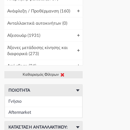
+
Ανάφλεξη / Προθέρμανση
(160)
Ανταλλακτικά αυτοκινήτων
(0)
+
Αξεσουάρ
(1931)
Άξονες μετάδοσης κίνησης και
+
διαφορικά
(273)
+
Απόσβεση
(34)
Καθαρισμός Φίλτρων
+
Βελτίωση Αυτοκινήτου
(1)
+
Γραμμές και σωλήνες
(430)
ΠΟΙΌΤΗΤΑ
Γνήσιο
Γρύλοι-Διακόπτες & Αμορτισέρ
+
Ανύψωσης
(19671)
Aftermarket
+
Εγκέφαλοι & Ασφαλειοθήκες
(1439)
ΚΑΤΆΣΤΑΣΗ ΑΝΤΑΛΛΑΚΤΙΚΟΎ: