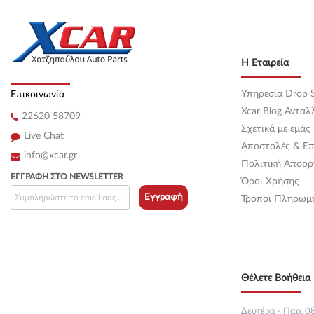
Κεντρική
(0)
Κεντρική
(0)
Η Εταιρεία
Κεντρική
(0)
Υπηρεσία Drop S
Επικοινωνία
Κεντρική
(0)
Xcar Blog Ανταλ
22620 58709
Σχετικά με εμάς
Κεντρική
(0)
Live Chat
Αποστολές & Επ
info@xcar.gr
Κεντρική
(0)
Πολιτική Απορρ
ΕΓΓΡΑΦΉ ΣΤΟ NEWSLETTER
Όροι Χρήσης
Κεντρική
(0)
Εγγραφή
Τρόποι Πληρωμ
Κεντρική
(0)
Κεντρική
(0)
Θέλετε Βοήθεια 
Κεντρική
(0)
Κεντρική
(0)
Δευτέρα - Παρ. 08