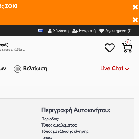
ές ΣΟΚ!
Σύνδεση
Εγγραφή
Αγαπημένα (0)
0
αράζ
Δεν έχετε επιλέξει αμάξι.
Live Chat
ων
Βελτίωση
Περιγραφή Αυτοκινήτου:
Περίοδος:
Τύπος αμαξώματος:
Τύπος μετάδοσης κίνησης:
Ισχύς: