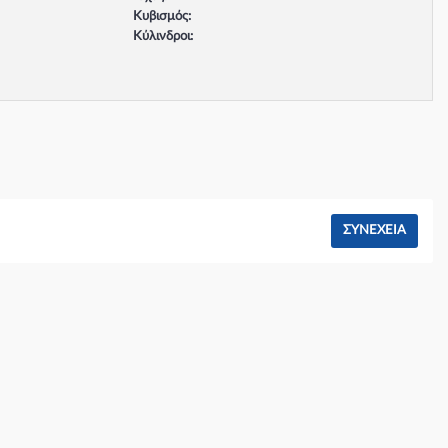
Κυβισμός:
Κύλινδροι:
Βαλβίδες:
Τύπος κινητήρα:
Σύστημα φρένων:
ΣΥΝΈΧΕΙΑ