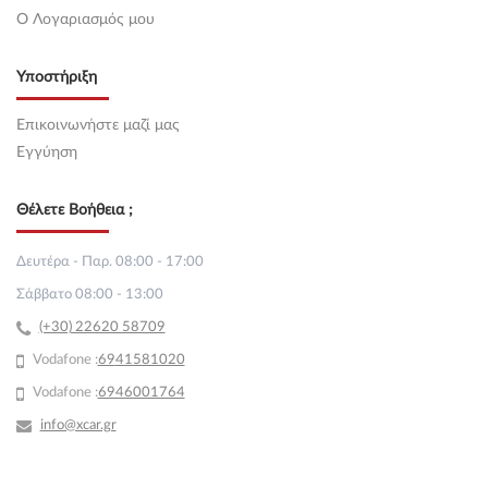
O Λογαριασμός μου
Υποστήριξη
Επικοινωνήστε μαζί μας
Εγγύηση
Θέλετε Βοήθεια ;
Δευτέρα - Παρ. 08:00 - 17:00
Σάββατο 08:00 - 13:00
(+30) 22620 58709
Vodafone :
69
41581020
Vodafone :
6946001764
info@xcar.gr