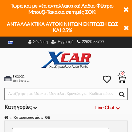
Τώρα και με νέα ανταλλακτικα! Λάδια-Φίλτρα-
Μπουζί-Τακάκια σε τιμές ΣΟΚ!
ΑΝΤΑΛΛΑΚΤΙΚΑ ΑΥΤΟΚΙΝΗΤΩΝ ΕΚΠΤΩΣΗ ΕΩΣ
ΚΑΙ 25%
Σύνδεση
Εγγραφή
22620 58709
Φίλτρα
0
Γκαράζ
Δεν έχετε επιλέξει αμάξι.
Κατηγορίες
Live Chat
Κατασκευαστής
GE