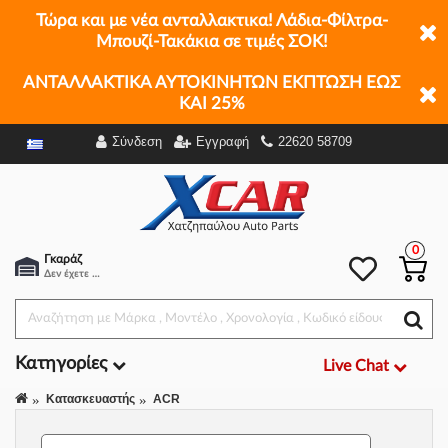
Τώρα και με νέα ανταλλακτικα! Λάδια-Φίλτρα-
Μπουζί-Τακάκια σε τιμές ΣΟΚ!
ΑΝΤΑΛΛΑΚΤΙΚΑ ΑΥΤΟΚΙΝΗΤΩΝ ΕΚΠΤΩΣΗ ΕΩΣ
ΚΑΙ 25%
Σύνδεση
Εγγραφή
22620 58709
Φίλτρα
0
Γκαράζ
Δεν έχετε επιλέξει αμάξι.
Κατηγορίες
Live Chat
Κατασκευαστής
ACR