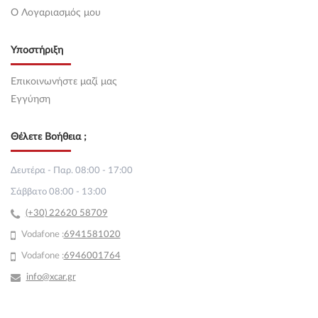
O Λογαριασμός μου
Υποστήριξη
Επικοινωνήστε μαζί μας
Εγγύηση
Θέλετε Βοήθεια ;
Δευτέρα - Παρ. 08:00 - 17:00
Σάββατο 08:00 - 13:00
(+30) 22620 58709
Vodafone :
69
41581020
Vodafone :
6946001764
info@xcar.gr