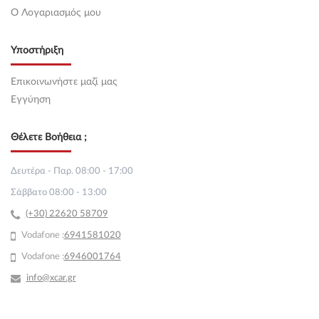
O Λογαριασμός μου
Υποστήριξη
Επικοινωνήστε μαζί μας
Εγγύηση
Θέλετε Βοήθεια ;
Δευτέρα - Παρ. 08:00 - 17:00
Σάββατο 08:00 - 13:00
(+30) 22620 58709
Vodafone :
69
41581020
Vodafone :
6946001764
info@xcar.gr