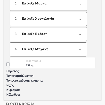
1
Επίλεξε Μαρκα
2
Επίλεξε Χρονολογία
3
Επίλεξε Έκδοση
4
Επίλεξε Μηχανή
Κατηγορία
Περιγραφή Αυτοκινήτου:
Όλες
Περίοδος:
Τύπος αμαξώματος:
Τύπος μετάδοσης κίνησης:
Ισχύς:
Κυβισμός:
Κύλινδροι:
Βαλβίδες:
Τύπος κινητήρα: