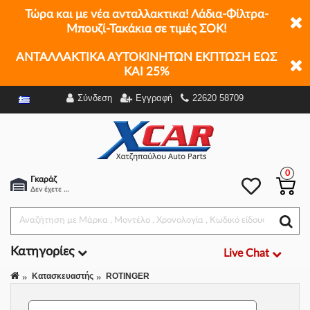
Τώρα και με νέα ανταλλακτικα! Λάδια-Φίλτρα-
Μπουζί-Τακάκια σε τιμές ΣΟΚ!
ΑΝΤΑΛΛΑΚΤΙΚΑ ΑΥΤΟΚΙΝΗΤΩΝ ΕΚΠΤΩΣΗ ΕΩΣ
ΚΑΙ 25%
Σύνδεση
Εγγραφή
22620 58709
Φίλτρα
0
Γκαράζ
Δεν έχετε επιλέξει αμάξι.
Κατηγορίες
Live Chat
Κατασκευαστής
ROTINGER