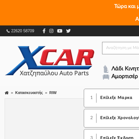
Τώρα και 
Α
22620 58709
Λάδι Κινη
Αμορτισέρ
Κατασκευαστής
RIW
1
Επίλεξε Μαρκα
2
Επίλεξε Χρονολογ
3
Επίλεξε Έκδοση