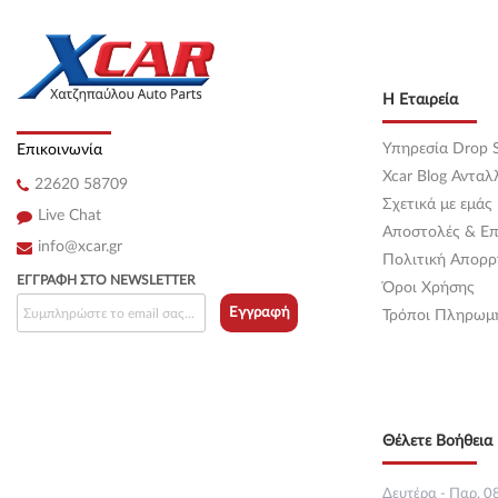
Κεντρική
(0)
Κεντρική
(0)
Η Εταιρεία
Κεντρική
(0)
Υπηρεσία Drop S
Επικοινωνία
Κεντρική
(0)
Xcar Blog Ανταλ
22620 58709
Σχετικά με εμάς
Κεντρική
(0)
Live Chat
Αποστολές & Επ
info@xcar.gr
Κεντρική
(0)
Πολιτική Απορρ
ΕΓΓΡΑΦΉ ΣΤΟ NEWSLETTER
Όροι Χρήσης
Κεντρική
(0)
Εγγραφή
Τρόποι Πληρωμ
Κεντρική
(0)
Κεντρική
(0)
Θέλετε Βοήθεια 
Κεντρική
(0)
Κεντρική
(0)
Δευτέρα - Παρ. 08