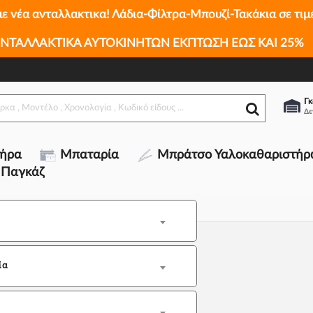
με νέα ανταλλακτικα! Λάδια-Φίλτρα-Μπουζί-Τακάκια σε τιμ
ΝΤΑΛΛΑΚΤΙΚΑ ΑΥΤΟΚΙΝΗΤΩΝ ΕΚΠΤΩΣΗ ΕΩΣ ΚΑΙ 25%
Γκ
τήρα
Μπαταρία
Μπράτσο Υαλοκαθαριστήρ
 Παγκάζ
ία