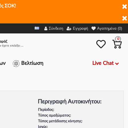
ές ΣΟΚ!
Σύνδεση
Εγγραφή
Αγαπημένα (0)
0
αράζ
Δεν έχετε επιλέξει αμάξι.
Live Chat
ων
Βελτίωση
Περιγραφή Αυτοκινήτου:
Περίοδος:
Τύπος αμαξώματος:
Τύπος μετάδοσης κίνησης:
Ισχύς: