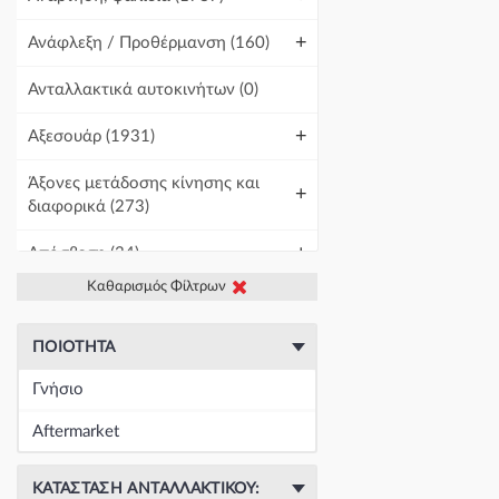
+
Ανάφλεξη / Προθέρμανση
(160)
Ανταλλακτικά αυτοκινήτων
(0)
+
Αξεσουάρ
(1931)
Άξονες μετάδοσης κίνησης και
+
διαφορικά
(273)
+
Απόσβεση
(34)
Καθαρισμός Φίλτρων
+
Βελτίωση Αυτοκινήτου
(1)
+
Γραμμές και σωλήνες
(422)
ΠΟΙΌΤΗΤΑ
Γνήσιο
Γρύλοι-Διακόπτες & Αμορτισέρ
+
Ανύψωσης
(19673)
Aftermarket
+
Εγκέφαλοι & Ασφαλειοθήκες
(1440)
ΚΑΤΆΣΤΑΣΗ ΑΝΤΑΛΛΑΚΤΙΚΟΎ: