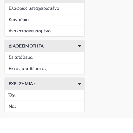
+
Είδη Φανοποιΐας
(60390)
Ελαφρώς μεταχειρισμένο
+
Εξάτμιση
(164)
Καινούριο
+
Ζάντες & Λάστιχα
(293)
Ανακατασκευασμένο
+
Ηλεκτρικά-Ηλεκτρονικά
(1351)
ΔΙΑΘΕΣΙΜΌΤΗΤΑ
+
Ημιαξόνια & Εξαρτήματα
(57)
Σε απόθεμα
+
Ηχος-Εικόνα-GPS
(123)
Εκτός αποθέματος
+
Καθαρισμός τζαμιών
(5050)
ΈΧΕΙ ΖΗΜΙΆ :
+
Καθρέπτης & Εξαρτήματα
(18273)
Όχι
Κεντρική
(0)
Ναι
Κεντρική
(0)
Κεντρική
(0)