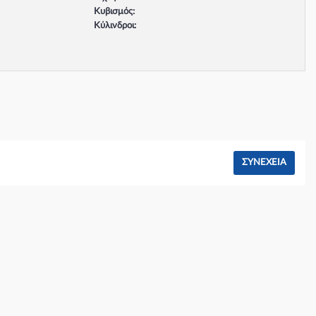
Κυβισμός:
Κύλινδροι:
Βαλβίδες:
Τύπος κινητήρα:
Σύστημα φρένων:
ΣΥΝΈΧΕΙΑ