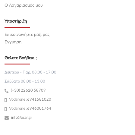
O Λογαριασμός μου
Υποστήριξη
Επικοινωνήστε μαζί μας
Εγγύηση
Θέλετε Βοήθεια ;
Δευτέρα - Παρ. 08:00 - 17:00
Σάββατο 08:00 - 13:00
(+30) 22620 58709
Vodafone :
69
41581020
Vodafone :
6946001764
info@xcar.gr