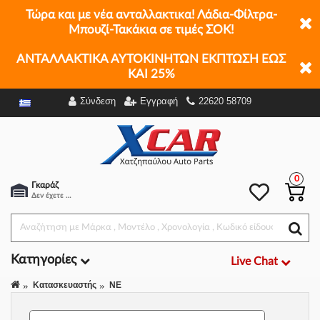
Τώρα και με νέα ανταλλακτικα! Λάδια-Φίλτρα-
Μπουζί-Τακάκια σε τιμές ΣΟΚ!
ΑΝΤΑΛΛΑΚΤΙΚΑ ΑΥΤΟΚΙΝΗΤΩΝ ΕΚΠΤΩΣΗ ΕΩΣ
ΚΑΙ 25%
Σύνδεση
Εγγραφή
22620 58709
Φίλτρα
0
Γκαράζ
Δεν έχετε επιλέξει αμάξι.
Κατηγορίες
Live Chat
Κατασκευαστής
NE