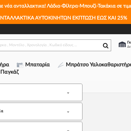
με νέα ανταλλακτικα! Λάδια-Φίλτρα-Μπουζί-Τακάκια σε τιμ
ΝΤΑΛΛΑΚΤΙΚΑ ΑΥΤΟΚΙΝΗΤΩΝ ΕΚΠΤΩΣΗ ΕΩΣ ΚΑΙ 25%
Γκ
τήρα
Μπαταρία
Μπράτσο Υαλοκαθαριστήρ
 Παγκάζ
ία