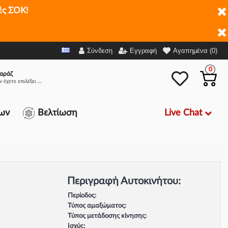
ές ΣΟΚ!
Σύνδεση
Εγγραφή
Αγαπημένα (0)
0
αράζ
Δεν έχετε επιλέξει αμάξι.
Live Chat
ων
Βελτίωση
Περιγραφή Αυτοκινήτου:
Περίοδος:
Τύπος αμαξώματος:
Τύπος μετάδοσης κίνησης:
Ισχύς: