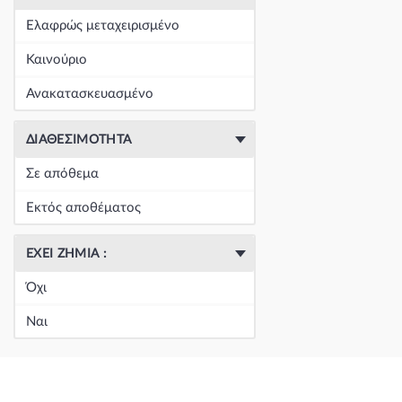
+
Είδη Φανοποιΐας
(60393)
Ελαφρώς μεταχειρισμένο
+
Εξάτμιση
(164)
Καινούριο
+
Ζάντες & Λάστιχα
(293)
Ανακατασκευασμένο
+
Ηλεκτρικά-Ηλεκτρονικά
(1351)
ΔΙΑΘΕΣΙΜΌΤΗΤΑ
+
Ημιαξόνια & Εξαρτήματα
(57)
Σε απόθεμα
+
Ηχος-Εικόνα-GPS
(123)
Εκτός αποθέματος
+
Καθαρισμός τζαμιών
(5051)
ΈΧΕΙ ΖΗΜΙΆ :
+
Καθρέπτης & Εξαρτήματα
(18271)
Όχι
Κεντρική
(0)
Ναι
Κεντρική
(0)
Κεντρική
(0)