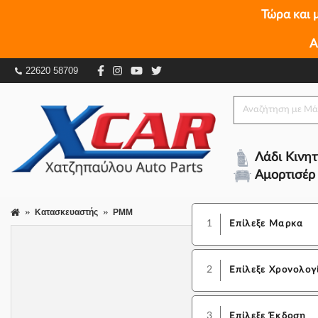
Τώρα και 
Α
22620 58709
Λάδι Κινη
Αμορτισέρ
Κατασκευαστής
PMM
1
Επίλεξε Μαρκα
2
Επίλεξε Χρονολογ
3
Επίλεξε Έκδοση