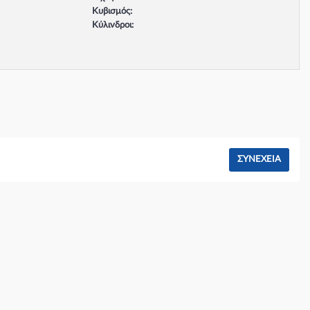
Κυβισμός:
Κύλινδροι:
Βαλβίδες:
Τύπος κινητήρα:
Σύστημα φρένων:
ΣΥΝΈΧΕΙΑ