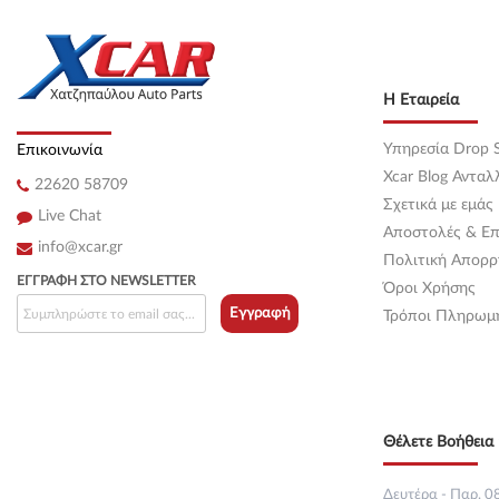
Κεντρική
(0)
Κεντρική
(0)
Η Εταιρεία
Κεντρική
(0)
Υπηρεσία Drop S
Επικοινωνία
Κεντρική
(0)
Xcar Blog Ανταλ
22620 58709
Σχετικά με εμάς
Κεντρική
(0)
Live Chat
Αποστολές & Επ
info@xcar.gr
Κεντρική
(0)
Πολιτική Απορρ
ΕΓΓΡΑΦΉ ΣΤΟ NEWSLETTER
Όροι Χρήσης
Κεντρική
(0)
Εγγραφή
Τρόποι Πληρωμ
Κεντρική
(0)
Κεντρική
(0)
Θέλετε Βοήθεια 
Κεντρική
(0)
Κεντρική
(0)
Δευτέρα - Παρ. 08