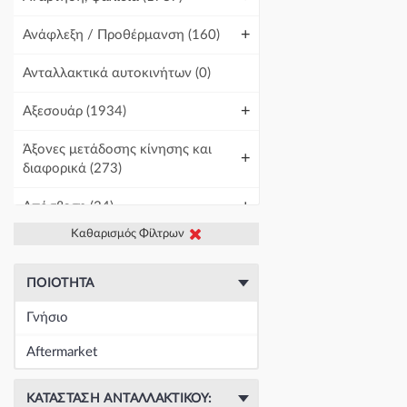
+
Ανάφλεξη / Προθέρμανση
(160)
Ανταλλακτικά αυτοκινήτων
(0)
+
Αξεσουάρ
(1934)
Άξονες μετάδοσης κίνησης και
+
διαφορικά
(273)
+
Απόσβεση
(34)
Καθαρισμός Φίλτρων
+
Βελτίωση Αυτοκινήτου
(1)
+
Γραμμές και σωλήνες
(438)
ΠΟΙΌΤΗΤΑ
Γνήσιο
Γρύλοι-Διακόπτες & Αμορτισέρ
+
Ανύψωσης
(19671)
Aftermarket
+
Εγκέφαλοι & Ασφαλειοθήκες
(1439)
ΚΑΤΆΣΤΑΣΗ ΑΝΤΑΛΛΑΚΤΙΚΟΎ: