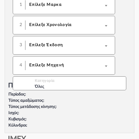
1
Επίλεξε Μαρκα
2
Επίλεξε Χρονολογία
3
Επίλεξε Έκδοση
4
Επίλεξε Μηχανή
Κατηγορία
Περιγραφή Αυτοκινήτου:
Όλες
Περίοδος:
Τύπος αμαξώματος:
Τύπος μετάδοσης κίνησης:
Ισχύς:
Κυβισμός:
Κύλινδροι:
Βαλβίδες:
Τύπος κινητήρα: