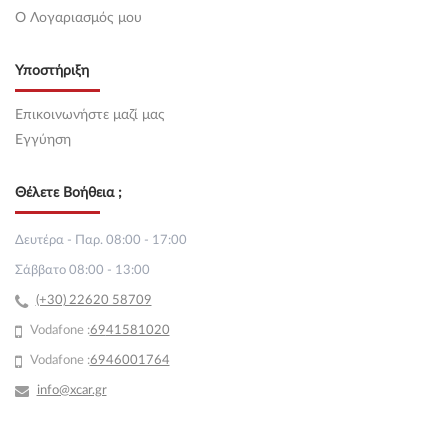
O Λογαριασμός μου
Υποστήριξη
Επικοινωνήστε μαζί μας
Εγγύηση
Θέλετε Βοήθεια ;
Δευτέρα - Παρ. 08:00 - 17:00
Σάββατο 08:00 - 13:00
(+30) 22620 58709
Vodafone :
69
41581020
Vodafone :
6946001764
info@xcar.gr