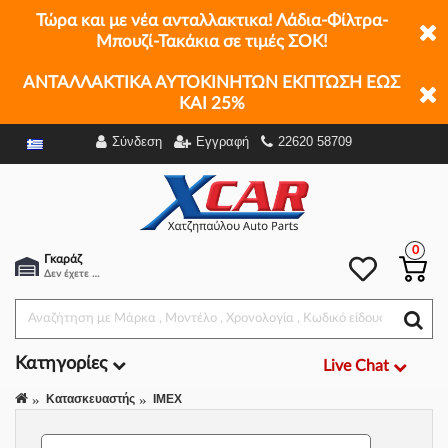
Τώρα και με νέα ανταλλακτικα! Λάδια-Φίλτρα-
Μπουζί-Τακάκια σε τιμές ΣΟΚ!
ΑΝΤΑΛΛΑΚΤΙΚΑ ΑΥΤΟΚΙΝΗΤΩΝ ΕΚΠΤΩΣΗ ΕΩΣ
ΚΑΙ 25%
Σύνδεση
Εγγραφή
22620 58709
Φίλτρα
0
Γκαράζ
Δεν έχετε επιλέξει αμάξι.
Κατηγορίες
Live Chat
Κατασκευαστής
IMEX