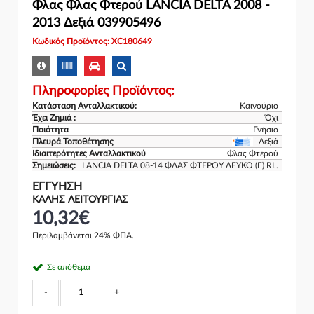
Φλας Φλας Φτερού LANCIA DELTA 2008 -
2013 Δεξιά 039905496
Κωδικός Προϊόντος: XC180649
Πληροφορίες Προϊόντος:
Κατάσταση Ανταλλακτικού:
Καινούριο
Έχει Ζημιά :
Όχι
Ποιότητα
Γνήσιο
Πλευρά Τοποθέτησης
Δεξιά
Ιδιαιτερότητες Ανταλλακτικού
Φλας Φτερού
Σημειώσεις:
LANCIA DELTA 08-14 ΦΛΑΣ ΦΤΕΡΟΥ ΛΕΥΚΟ (Γ) RI..
ΕΓΓΎΗΣΗ
ΚΑΛΗΣ ΛΕΙΤΟΥΡΓΙΑΣ
10,32€
Περιλαμβάνεται 24% ΦΠΑ.
Σε απόθεμα
-
+