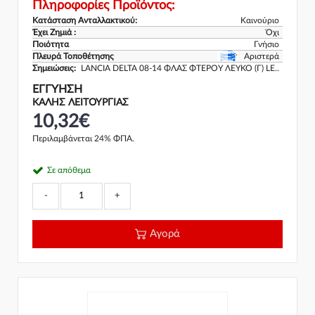
Πληροφορίες Προϊόντος:
Κατάσταση Ανταλλακτικού:
Καινούριο
Έχει Ζημιά :
Όχι
Ποιότητα
Γνήσιο
Πλευρά Τοποθέτησης
Αριστερά
Σημειώσεις:
LANCIA DELTA 08-14 ΦΛΑΣ ΦΤΕΡΟΥ ΛΕΥΚΟ (Γ) LE..
ΕΓΓΎΗΣΗ
ΚΑΛΗΣ ΛΕΙΤΟΥΡΓΙΑΣ
10,32€
Περιλαμβάνεται 24% ΦΠΑ.
Σε απόθεμα
-
+
Αγορά