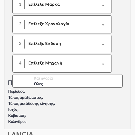
1
Επίλεξε Μαρκα
2
Επίλεξε Χρονολογία
3
Επίλεξε Έκδοση
4
Επίλεξε Μηχανή
Κατηγορία
Περιγραφή Αυτοκινήτου:
Όλες
Περίοδος:
Τύπος αμαξώματος:
Τύπος μετάδοσης κίνησης:
Ισχύς:
Κυβισμός:
Κύλινδροι:
Βαλβίδες:
Τύπος κινητήρα: